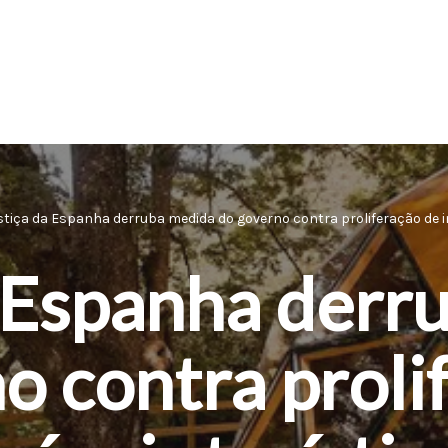
stiça da Espanha derruba medida do governo contra proliferação de i
a Espanha derr
o contra proli