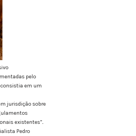
sivo
ementadas pelo
e consistia em um
êm jurisdição sobre
egulamentos
onais existentes”.
alista Pedro