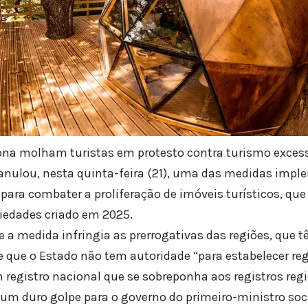
ona molham turistas em protesto contra turismo exces
anulou, nesta quinta-feira (21), uma das medidas impl
para combater a proliferação de imóveis turísticos, qu
riedades criado em 2025.
e a medida infringia as prerrogativas das regiões, que t
 e que o Estado não tem autoridade “para estabelecer r
registro nacional que se sobreponha aos registros regi
 um duro golpe para o governo do primeiro-ministro soci