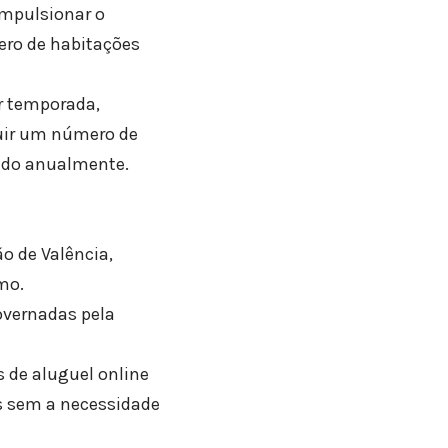
impulsionar o
ero de habitações
or temporada,
uir um número de
vado anualmente.
o de Valência,
mo.
overnadas pela
 de aluguel online
as sem a necessidade