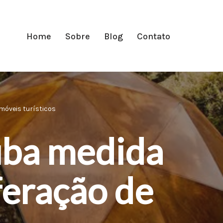
Home
Sobre
Blog
Contato
móveis turísticos
uba medida
feração de