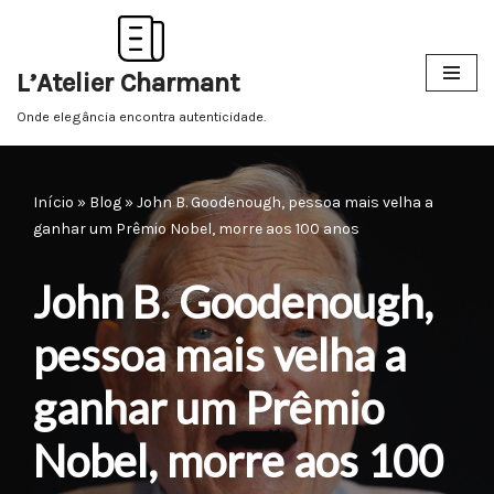
Pular
L’Atelier Charmant
para
o
Onde elegância encontra autenticidade.
conteúdo
Início
»
Blog
»
John B. Goodenough, pessoa mais velha a
ganhar um Prêmio Nobel, morre aos 100 anos
John B. Goodenough,
pessoa mais velha a
ganhar um Prêmio
Nobel, morre aos 100