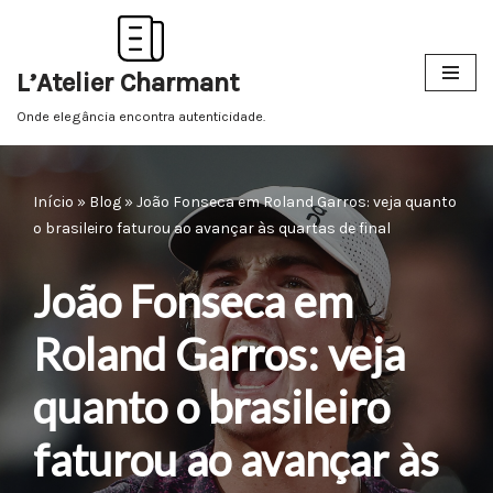
Pular
L’Atelier Charmant
para
o
Onde elegância encontra autenticidade.
conteúdo
Início
»
Blog
»
João Fonseca em Roland Garros: veja quanto
o brasileiro faturou ao avançar às quartas de final
João Fonseca em
Roland Garros: veja
quanto o brasileiro
faturou ao avançar às