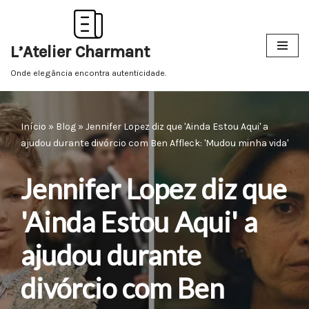
Pular
L’Atelier Charmant
para
o
Onde elegância encontra autenticidade.
conteúdo
Início
»
Blog
»
Jennifer Lopez diz que 'Ainda Estou Aqui' a
ajudou durante divórcio com Ben Affleck: 'Mudou minha vida'
Jennifer Lopez diz que
'Ainda Estou Aqui' a
ajudou durante
divórcio com Ben