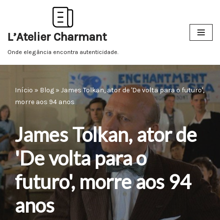
Pular
L’Atelier Charmant
para
o
Onde elegância encontra autenticidade.
conteúdo
Início
»
Blog
»
James Tolkan, ator de 'De volta para o futuro',
morre aos 94 anos
James Tolkan, ator de
'De volta para o
futuro', morre aos 94
anos