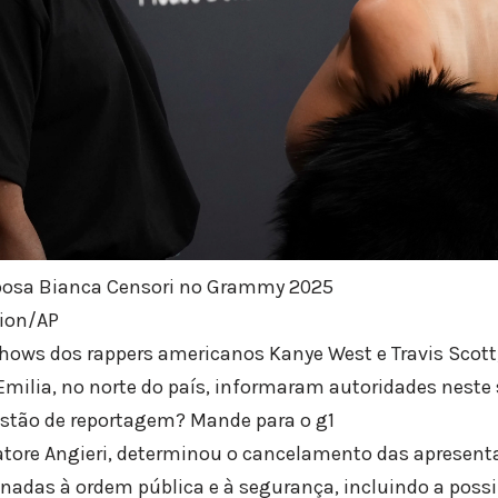
posa Bianca Censori no Grammy 2025
sion/AP
 shows dos rappers americanos Kanye West e Travis Scott,
Emilia, no norte do país, informaram autoridades neste 
tão de reportagem? Mande para o g1
lvatore Angieri, determinou o cancelamento das apresent
nadas à ordem pública e à segurança, incluindo a possib