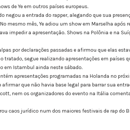
ows de Ye em outros países europeus.
ido negou a entrada do rapper, alegando que sua presenç
o. No mesmo mês, Ye adiou um show em Marselha após re
tava impedir a apresentação. Shows na Polônia e na S
culpas por declarações passadas e afirmou que elas est
ão tratado, segue realizando apresentações em países q
to em Istambul ainda neste sábado.
ntém apresentações programadas na Holanda no próxi
 afirmar que não havia base legal para barrar sua entra
Scott, nem os organizadores do evento na Itália come
u caos jurídico num dos maiores festivais de rap do Br