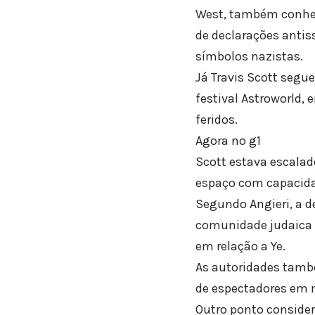
West, também conhec
de declarações antis
símbolos nazistas.
Já Travis Scott segu
festival Astroworld,
feridos.
Agora no g1
Scott estava escalado
espaço com capacidad
Segundo Angieri, a 
comunidade judaica 
em relação a Ye.
As autoridades també
de espectadores em m
Outro ponto considera