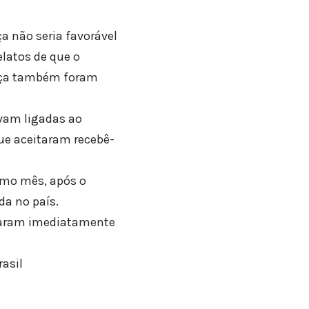
a não seria favorável
latos de que o
uíça também foram
avam ligadas ao
ue aceitaram recebê-
mo mês, após o
da no país.
ntaram imediatamente
asil