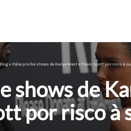
Blog
»
Itália proíbe shows de Kanye West e Travis Scott por risco à 
íbe shows de K
ott por risco à