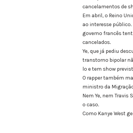
cancelamentos de sh
Em abril, o Reino Un
ao interesse públic
governo francês ten
cancelados.
Ye, que já pediu des
transtorno bipolar n
lo e tem show previs
O rapper também ma
ministro da Migração
Nem Ye, nem Travis 
o caso.
Como Kanye West gero