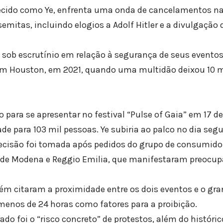
ido como Ye, enfrenta uma onda de cancelamentos na
semitas, incluindo elogios a Adolf Hitler e a divulgaçã
e sob escrutínio em relação à segurança de seus eventos
 em Houston, em 2021, quando uma multidão deixou 10 
 para se apresentar no festival “Pulse of Gaia” em 17 de
e para 103 mil pessoas. Ye subiria ao palco no dia segu
decisão foi tomada após pedidos do grupo de consumid
de Modena e Reggio Emilia, que manifestaram preocu
m citaram a proximidade entre os dois eventos e o gra
enos de 24 horas como fatores para a proibição.
do foi o “risco concreto” de protestos, além do históric