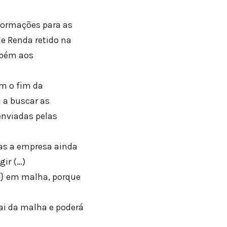
nformações para as
de Renda retido na
mbém aos
m o fim da
 a buscar as
nviadas pelas
Mas a empresa ainda
gir (…)
is} em malha, porque
ai da malha e poderá