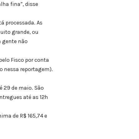
ha fina”, disse
tá processada. As
uito grande, ou
a gente não
pelo Fisco por conta
xo nessa reportagem).
é 29 de maio. São
ntregues até as 12h
nima de R$ 165,74 e