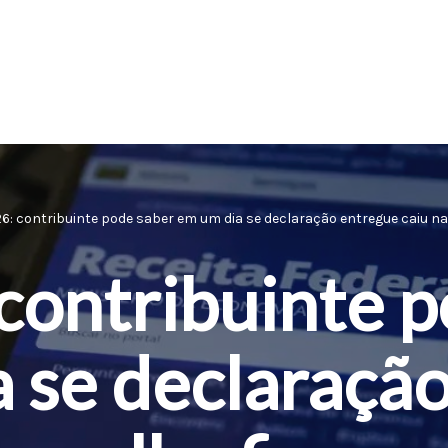
26: contribuinte pode saber em um dia se declaração entregue caiu na
contribuinte 
 se declaraçã