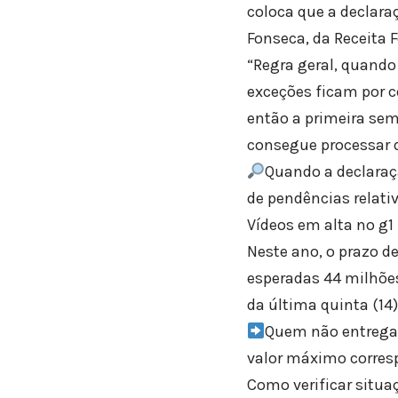
coloca que a declara
Fonseca, da Receita F
“Regra geral, quando
exceções ficam por c
então a primeira se
consegue processar d
Quando a declaraçã
de pendências relati
Vídeos em alta no g1
Neste ano, o prazo d
esperadas 44 milhões
da última quinta (14)
Quem não entregar
valor máximo corres
Como verificar situa