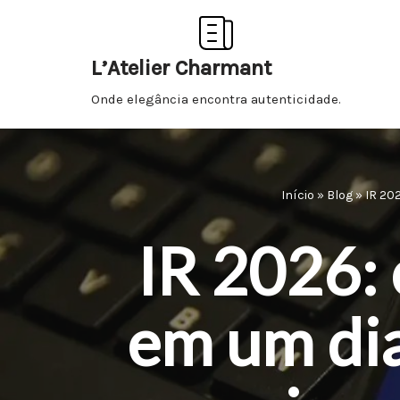
Pular
L’Atelier Charmant
para
Onde elegância encontra autenticidade.
o
conteúdo
Início
»
Blog
»
IR 20
IR 2026: 
em um dia