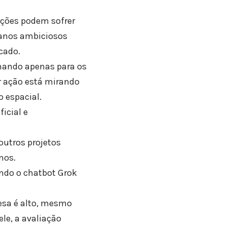
ações podem sofrer
anos ambiciosos
cado.
lhando apenas para os
r ação está mirando
 espacial.
icial e
outros projetos
nos.
ando o chatbot Grok
resa é alto, mesmo
e, a avaliação