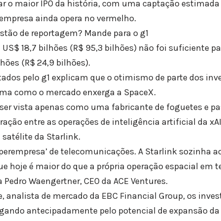
izar o maior IPO da história, com uma captação estimad
a empresa ainda opera no vermelho.
tão de reportagem? Mande para o g1
 US$ 18,7 bilhões (R$ 95,3 bilhões) não foi suficiente pa
lhões (R$ 24,9 bilhões).
tados pelo g1 explicam que o otimismo de parte dos inve
rma como o mercado enxerga a SpaceX.
ser vista apenas como uma fabricante de foguetes e pa
ração entre as operações de inteligência artificial da xAI
 satélite da Starlink.
perempresa’ de telecomunicações. A Starlink sozinha a
e hoje é maior do que a própria operação espacial em 
 Pedro Waengertner, CEO da ACE Ventures.
 analista de mercado da EBC Financial Group, os inve
gando antecipadamente pelo potencial de expansão da 