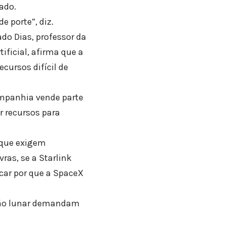
ado.
 porte”, diz.
do Dias, professor da
ificial, afirma que a
ursos difícil de
ompanhia vende parte
r recursos para
 que exigem
ras, se a Starlink
icar por que a SpaceX
zação lunar demandam