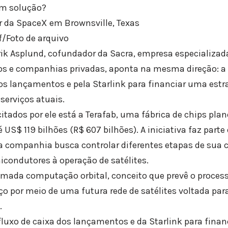
em solução?
r da SpaceX em Brownsville, Texas
/Foto de arquivo
rik Asplund, cofundador da Sacra, empresa especializa
ps e companhias privadas, aponta na mesma direção: a
os lançamentos e pela Starlink para financiar uma estr
serviços atuais.
citados por ele está a Terafab, uma fábrica de chips pla
 US$ 119 bilhões (R$ 607 bilhões). A iniciativa faz part
 companhia busca controlar diferentes etapas de sua c
icondutores à operação de satélites.
amada computação orbital, conceito que prevê o proce
o por meio de uma futura rede de satélites voltada par
.
fluxo de caixa dos lançamentos e da Starlink para finan