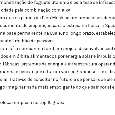
 monetização do foguete Starship e pela tese de infraes
al criada pela combinação com a xAI.
em que os planos de Elon Musk sejam ambiciosos demai
documento de preparação para a estreia na bolsa, a Spa
ma base permanente na Lua e, no longo prazo, estabel
ar até 1 milhão de pessoas.
aram aí: a companhia também projeta desenvolver centr
dos em órbita alimentados por energia solar e impuls
fábricas, sistemas de energia e infraestrutura operando
manhã e pensar que o futuro vai ser grandioso — e é dis
ial. Trata-se de acreditar no futuro e de pensar que ele
go imaginar nada mais empolgante do que sair por aí e 
olocar empresa no top 10 global