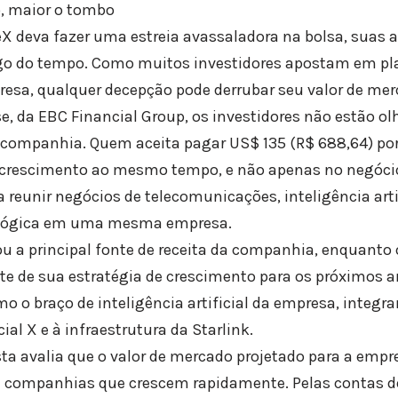
o, maior o tombo
X deva fazer uma estreia avassaladora na bolsa, suas 
go do tempo. Como muitos investidores apostam em pl
resa, qualquer decepção pode derrubar seu valor de mer
e, da EBC Financial Group, os investidores não estão o
 companhia. Quem aceita pagar US$ 135 (R$ 688,64) po
e crescimento ao mesmo tempo, e não apenas no negócio
reunir negócios de telecomunicações, inteligência artif
nológica em uma mesma empresa.
ou a principal fonte de receita da companhia, enquanto 
te de sua estratégia de crescimento para os próximos a
o o braço de inteligência artificial da empresa, integr
ial X e à infraestrutura da Starlink.
sta avalia que o valor de mercado projetado para a emp
ompanhias que crescem rapidamente. Pelas contas del