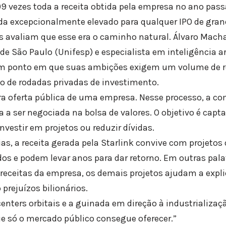
109 vezes toda a receita obtida pela empresa no ano pass
da excepcionalmente elevado para qualquer IPO de grande
 avaliam que esse era o caminho natural. Álvaro Macha
de São Paulo (Unifesp) e especialista em inteligência art
 ponto em que suas ambições exigem um volume de rec
o de rodadas privadas de investimento.
ra oferta pública de uma empresa. Nesse processo, a c
 a ser negociada na bolsa de valores. O objetivo é capta
nvestir em projetos ou reduzir dívidas.
, a receita gerada pela Starlink convive com projetos
os e podem levar anos para dar retorno. Em outras palav
 receitas da empresa, os demais projetos ajudam a expl
prejuízos bilionários.
 centers orbitais e a guinada em direção à industriali
ue só o mercado público consegue oferecer.”