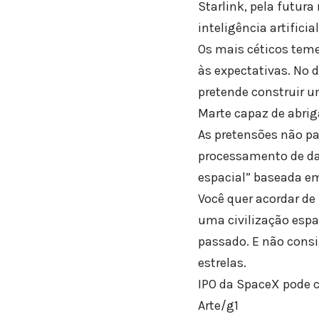
Starlink, pela futura
inteligência artifici
Os mais céticos tem
às expectativas. No 
pretende construir u
Marte capaz de abrig
As pretensões não p
processamento de da
espacial” baseada em 
Você quer acordar de 
uma civilização espac
passado. E não consi
estrelas.
IPO da SpaceX pode c
Arte/g1