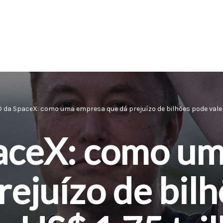
O da SpaceX: como uma empresa que dá prejuízo de bilhões pode valer 
aceX: como u
rejuízo de bil