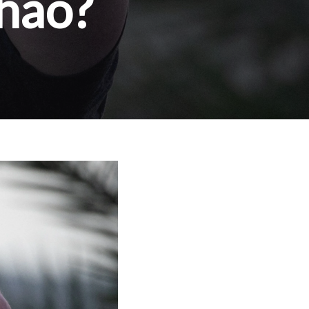
lhão?