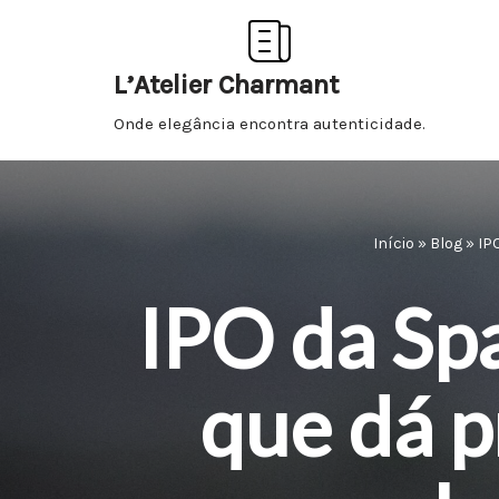
Pular
L’Atelier Charmant
para
Onde elegância encontra autenticidade.
o
conteúdo
Início
»
Blog
»
IP
IPO da Sp
que dá p