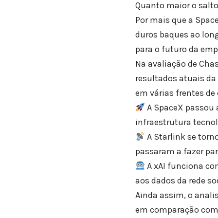
Quanto maior o salt
Por mais que a Space
duros baques ao lon
para o futuro da emp
Na avaliação de Chas
resultados atuais da
em várias frentes d
A SpaceX passou a 
infraestrutura tec
A Starlink se torn
passaram a fazer par
A xAI funciona com
aos dados da rede soc
Ainda assim, o anali
em comparação com c