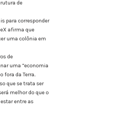
trutura de
s para corresponder
ceX afirma que
ecer uma colônia em
os de
ionar uma “economia
 fora da Terra.
so que se trata ser
 será melhor do que o
estar entre as