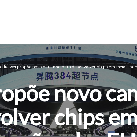
»
Huawei propõe novo caminho para desenvolver chips em meio a sa
opõe novo ca
olver chips em