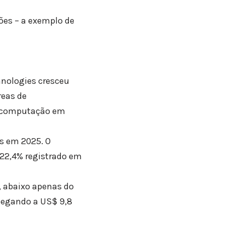
ões – a exemplo de
hnologies cresceu
reas de
de computação em
s em 2025. O
 22,4% registrado em
, abaixo apenas do
chegando a US$ 9,8