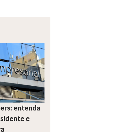
ners: entenda
sidente e
ça