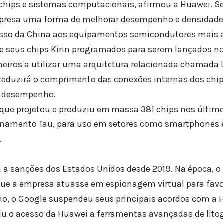
ips e sistemas computacionais, afirmou a Huawei. Se t
mpresa uma forma de melhorar desempenho e densidade 
cesso da China aos equipamentos semicondutores mais 
e seus chips Kirin programados para serem lançados n
meiros a utilizar uma arquitetura relacionada chamada L
reduzirá o comprimento das conexões internas dos chip
o desempenho.
que projetou e produziu em massa 381 chips nos últim
lonamento Tau, para uso em setores como smartphones
.
a a sanções dos Estados Unidos desde 2019. Na época, 
 que a empresa atuasse em espionagem virtual para favo
o, o Google suspendeu seus principais acordos com a 
u o acesso da Huawei a ferramentas avançadas de litog