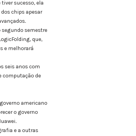
iver sucesso, ela
dos chips apesar
avançados.
o segundo semestre
ogicFolding, que,
s e melhorará
os seis anos com
 e computação de
o governo americano
recer o governo
Huawei.
rafia e a outras