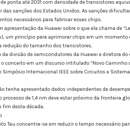
s de ponta até 2031 com densidade de transistores equiv
r das sanções dos Estados Unidos. As sanções dificult
tos necessários para fabricar esses chips.
 em apresentação da Huawei sobre o que ela chama de “
w), um princípio para aprimorar chips em um momento e
a redução do tamanho dos transistores.
e da divisão de semicondutores da Huawei e diretora do 
 o conceito em um discurso intitulado “Novo Caminho
o Simpósio Internacional IEEE sobre Circuitos e Sistema
o tenha apresentado dados independentes de desempe
o processo de 1,4 nm deve estar próximo da fronteira gl
 fim desta década.
o
to Tau concentra-se em reduzir o tempo necessário par