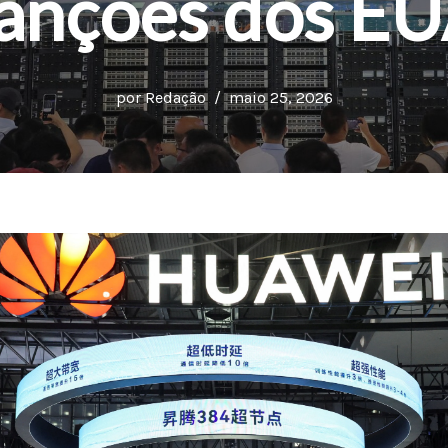
anções dos E
por
Redação
maio 25, 2026