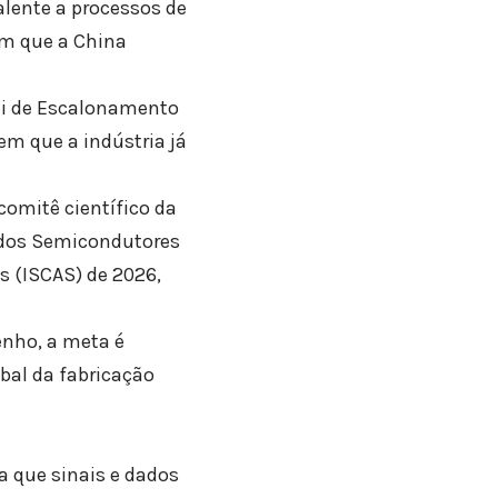
alente a processos de
am que a China
Lei de Escalonamento
m que a indústria já
comitê científico da
 dos Semicondutores
s (ISCAS) de 2026,
nho, a meta é
obal da fabricação
a que sinais e dados