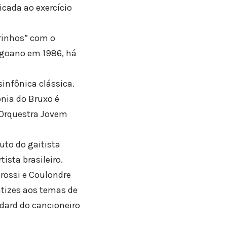
icada ao exercício
rinhos” com o
agoano em 1986, há
infônica clássica.
nia do Bruxo é
 Orquestra Jovem
uto do gaitista
ista brasileiro.
rossi e Coulondre
tizes aos temas de
dard do cancioneiro