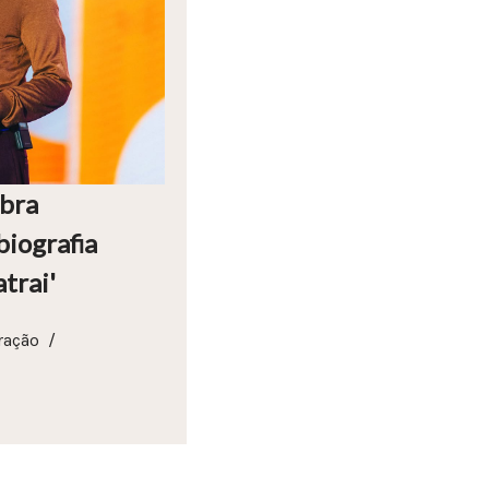
obra
biografia
trai'
ração