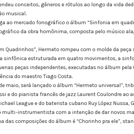
endeu conceitos, gêneros e rótulos ao longo da vida ded
ão musical.
hega ao mercado fonográfico o álbum “Sinfonia em quad
onográfico da obra homônima, composta pelo músico al
 em Quadrinhos”, Hermeto rompeu com o molde da peça s
a sinfônica estruturada em quatro movimentos, a sinfo
uenas peças independentes, executadas no álbum pela
ência do maestro Tiago Costa.
 de maio, será lançado o álbum “Hermeto universal”, trib
ssi e do pianista francês de jazz Laurent Coulondre ao art
Michael League e do baterista cubano Ruy López Nussa, G
 multi-instrumentista com a intenção de dar novos ma
a das composições do álbum é “Chorinho pra ele”, stan