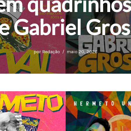
 em quadrinhos'
e Gabriel Gros
por
Redação
maio 20, 2026