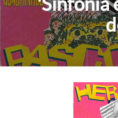
'Sinfonia
d