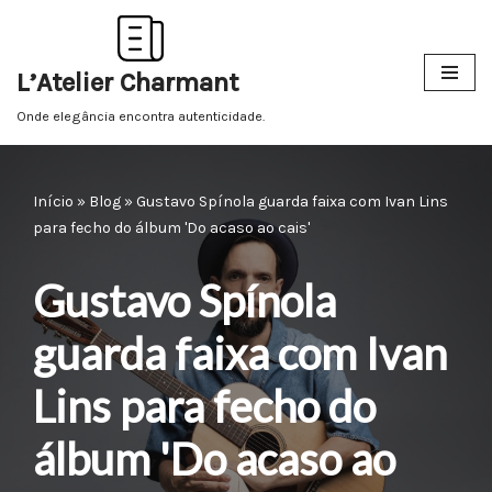
Pular
L’Atelier Charmant
para
o
Onde elegância encontra autenticidade.
conteúdo
Início
»
Blog
»
Gustavo Spínola guarda faixa com Ivan Lins
para fecho do álbum 'Do acaso ao cais'
Gustavo Spínola
guarda faixa com Ivan
Lins para fecho do
álbum 'Do acaso ao