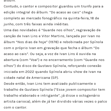
álbum.
Contudo, o cantor e compositor guardou um trunfo para a
edição integral do álbum. “Do acaso ao cais” chega
completo ao mercado fonográfico na quinta-feira, 18 de
junho, com três faixas ainda inéditas.
Uma das novidades é “Guarde nos olhos”, regravação de
canção de Ivan Lins e Vitor Martins, lançada por Ivan no
álbum “Nos dias de hoje” (1978) e rebobinada por Spínola
com o próprio Ivan em gravação que fecha o álbum “Do
acaso ao cais”. Ou seja, a voz de Ivan Lins é ouvida na
abertura (com “Voa”) e no encerramento (com “Guarde nos
olhos”) do disco de Gustavo Spínola, reforçando conexão
iniciada em 2022 quando Spínola abriu show de Ivan na
cidade natal de Americana (SP).
Desde então, Ivan Lins tem avalizado publicamente o
trabalho de Gustavo Spínola (“Esse jovem compositor tem
trabalho elaborado e intrigante”, já disse o octogenário
artista carioca), além de já ter dividido várias vezes o palco
com o cantor.