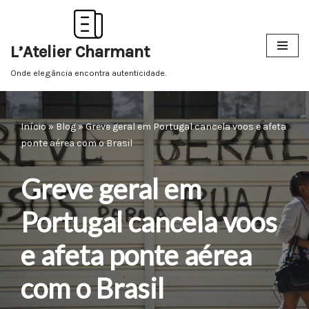
Pular
L’Atelier Charmant
para
o
Onde elegância encontra autenticidade.
conteúdo
Início
»
Blog
»
Greve geral em Portugal cancela voos e afeta
ponte aérea com o Brasil
Greve geral em
Portugal cancela voos
e afeta ponte aérea
com o Brasil