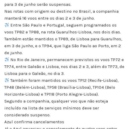
para 3 de junho serão suspensas.
Nas rotas com origem ou destino no Brasil, a companhia
manterá 16 voos entre os dias 2 e 3 de junho.
Entre São Paulo e Portugal, seguem programados os
voos TP82 e TP88, na rota Guarulhos-Lisboa, nos dois dias.
Também estão mantidos o TP89, de Lisboa para Guarulhos,
em 3 de junho, e o TP94, que liga São Paulo ao Porto, em 2
de junho.
No Rio de Janeiro, permanecem previstos os voos TP72 e
TP74, entre Galeão e Lisboa, nos dias 2 e 3, além do TP73, de
Lisboa para o Galeão, no dia 3.
Também foram mantidos os voos TP12 (Recife-Lisboa),
TP48 (Belém-Lisboa), TP58 (Brasília-Lisboa), TP104 (Belo
Horizonte-Lisboa) e TP118 (Porto Alegre-Lisboa).
Segundo a companhia, qualquer voo que não esteja
incluído na lista de serviços mínimos deve ser
considerado suspenso.
Azul confirma cancelamentos
Já a Azul anunciou o cancelamento de quatro voos entre