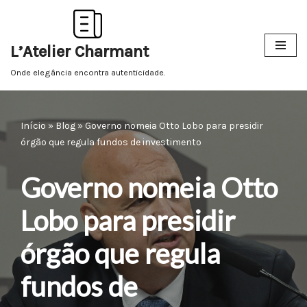
Pular
L’Atelier Charmant
para
o
Onde elegância encontra autenticidade.
conteúdo
Início
»
Blog
»
Governo nomeia Otto Lobo para presidir
órgão que regula fundos de investimento
Governo nomeia Otto
Lobo para presidir
órgão que regula
fundos de