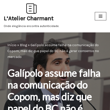
Pular
L’Atelier Charmant
para
o
Onde elegância encontra autenticidade.
conteúdo
Início
»
Blog
»
Galípolo assume falha na comunicação do
Copom, mas diz que papel do BC não é gerar consenso no
mercado
Galípolo assume falha
na comunicação do
Copom, mas diz que
papel do BC não é