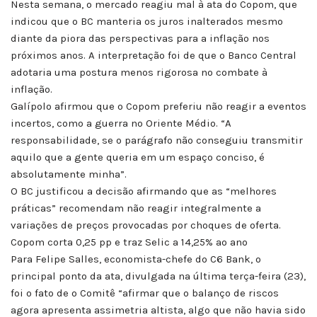
Nesta semana, o mercado reagiu mal à ata do Copom, que
indicou que o BC manteria os juros inalterados mesmo
diante da piora das perspectivas para a inflação nos
próximos anos. A interpretação foi de que o Banco Central
adotaria uma postura menos rigorosa no combate à
inflação.
Galípolo afirmou que o Copom preferiu não reagir a eventos
incertos, como a guerra no Oriente Médio. “A
responsabilidade, se o parágrafo não conseguiu transmitir
aquilo que a gente queria em um espaço conciso, é
absolutamente minha”.
O BC justificou a decisão afirmando que as “melhores
práticas” recomendam não reagir integralmente a
variações de preços provocadas por choques de oferta.
Copom corta 0,25 pp e traz Selic a 14,25% ao ano
Para Felipe Salles, economista-chefe do C6 Bank, o
principal ponto da ata, divulgada na última terça-feira (23),
foi o fato de o Comitê “afirmar que o balanço de riscos
agora apresenta assimetria altista, algo que não havia sido