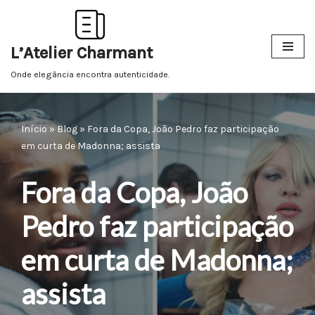
Pular
L’Atelier Charmant
para
o
Onde elegância encontra autenticidade.
conteúdo
Início
»
Blog
»
Fora da Copa, João Pedro faz participação
em curta de Madonna; assista
Fora da Copa, João
Pedro faz participação
em curta de Madonna;
assista