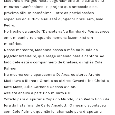
Madonna divulgou nesta segunda-feira (8) o curta de 13
minutos “Confessions II”, projeto que antecede o seu
próximo álbum homônimo. Entre as participações
especiais do audiovisual está o jogador brasileiro, João
Pedro.
No trecho da canção “Danceteria”, a Rainha do Pop aparece
em um banheiro enquanto homens fazem xixi em
mictórios.
Nesse momento, Madonna passa a mão na bunda do
jogador brasileiro, que reage olhando para a cantora. Ao
lado dele está o companheiro de Chelsea, o inglês Cole
Palmer.
Na mesma cena aparecem: a DJ Arca, os atores Archie
Madekwe e Richard Grant e as atrizes Gwendoline Christie,
Kate Moss, Julia Garner e Odessa A’Zion.
Assista abaixo a partir do minuto 6:10
Cotado para disputar a Copa do Mundo, João Pedro ficou de
fora da lista final de Carlo Ancelotti. O mesmo aconteceu
com Cole Palmer, que não foi chamado para disputar a