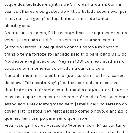
toque dos teclados e synths de Vinicius Furquim. Com a
voz, os olhares e os gestos de Fitti, a balada soou nova, por
mais que, a rigor, já esteja batida diante de tantas
abordagens.
No fim, antes do bis, Fitti ressignificou – e aqui vale usar o
verso já tornado clichê – os versos de “Homem com H”
(Antonio Barros, 1974) quando cantou como um homem
trans o tema forrozeiro lançado pelo trio paraibano Os 3 do
Nordeste e regravado por Ney em 1981 com extraordinário
sucesso em momento de virada na carreira solo.
Naquele momento, o público que assistiu à estreia carioca
do show “Fitti canta Ney” já estava certo de que estava
diante de um intérprete com tamanha carga autoral que se
mostrou capaz de encarar um repertório já definitivamente
associado a Ney Matogrosso sem jamais cair no terreno do
cover. Fitti cantou Ney Matogrosso como o novo, o antigo, o
que não tem tempo para ser o que não é.
Fitti ressignifica os versos de ‘Homem com H’ ao cantar o
tema forrozeiro em show de atmosfera climática e teatral