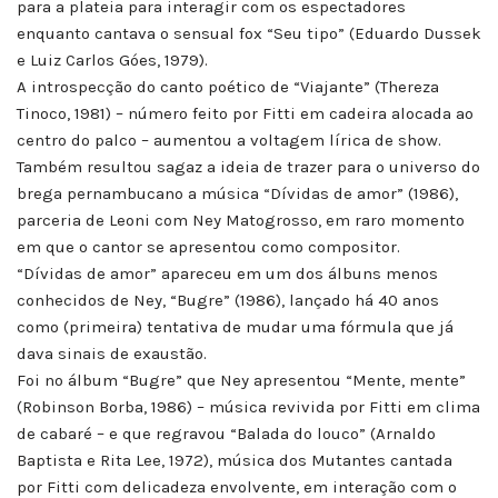
para a plateia para interagir com os espectadores
enquanto cantava o sensual fox “Seu tipo” (Eduardo Dussek
e Luiz Carlos Góes, 1979).
A introspecção do canto poético de “Viajante” (Thereza
Tinoco, 1981) – número feito por Fitti em cadeira alocada ao
centro do palco – aumentou a voltagem lírica de show.
Também resultou sagaz a ideia de trazer para o universo do
brega pernambucano a música “Dívidas de amor” (1986),
parceria de Leoni com Ney Matogrosso, em raro momento
em que o cantor se apresentou como compositor.
“Dívidas de amor” apareceu em um dos álbuns menos
conhecidos de Ney, “Bugre” (1986), lançado há 40 anos
como (primeira) tentativa de mudar uma fórmula que já
dava sinais de exaustão.
Foi no álbum “Bugre” que Ney apresentou “Mente, mente”
(Robinson Borba, 1986) – música revivida por Fitti em clima
de cabaré – e que regravou “Balada do louco” (Arnaldo
Baptista e Rita Lee, 1972), música dos Mutantes cantada
por Fitti com delicadeza envolvente, em interação com o