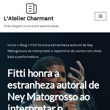
Pular
L’Atelier Charmant
para
o
Onde elegância encontra autenticidade.
conteúdo
Início
»
Blog
»
Fitti honra a estranheza autoral de Ney
Matogrosso ao interpretar o repertório do cantor em show
belo e performático
Fitti honra a
estranheza autoral de
Ney Matogrosso ao
interpretar o