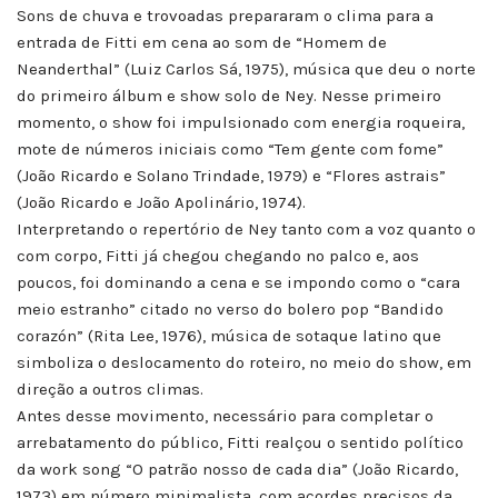
Sons de chuva e trovoadas prepararam o clima para a
entrada de Fitti em cena ao som de “Homem de
Neanderthal” (Luiz Carlos Sá, 1975), música que deu o norte
do primeiro álbum e show solo de Ney. Nesse primeiro
momento, o show foi impulsionado com energia roqueira,
mote de números iniciais como “Tem gente com fome”
(João Ricardo e Solano Trindade, 1979) e “Flores astrais”
(João Ricardo e João Apolinário, 1974).
Interpretando o repertório de Ney tanto com a voz quanto o
com corpo, Fitti já chegou chegando no palco e, aos
poucos, foi dominando a cena e se impondo como o “cara
meio estranho” citado no verso do bolero pop “Bandido
corazón” (Rita Lee, 1976), música de sotaque latino que
simboliza o deslocamento do roteiro, no meio do show, em
direção a outros climas.
Antes desse movimento, necessário para completar o
arrebatamento do público, Fitti realçou o sentido político
da work song “O patrão nosso de cada dia” (João Ricardo,
1973) em número minimalista, com acordes precisos da