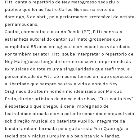
Fitti canta o repertório de Ney Matogrosso seduziu o
público que foi ao Teatro Carlos Gomes na noite de
domingo, 5 de abril, pela performance irretocável do artista
pernambucano.
Cantor, compositor e ator do Recife (PE), Fitti honrou a
estranheza autoral do cantor sul mato-grossense que
completará 85 anos em agosto com espantosa vitalidade.
Por também ser ator, Fitti soube interpretar o repertório de
Ney Matogrosso longe do terreno do cover, imprimindo às
16 músicas do roteiro uma singularidade que reafirmou a
personalidade de Fitti ao mesmo tempo em que expressou
a liberdade que sempre pautou a vida e obra de Ney.
Originado do álbum homônimo idealizado por Marcus
Preto, diretor artístico do disco e do show, “Fitti canta Ney”
é espetáculo que chegou à cena impregnado de
teatralidade afinada com a potente sonoridade orquestrada
sob direção musical do baterista Pupillo, integrante da
banda também formada pelo guitarrista Yuri Queiroga, o
tecladista Vinicius Furquim e o baixista Vic Vilandez.