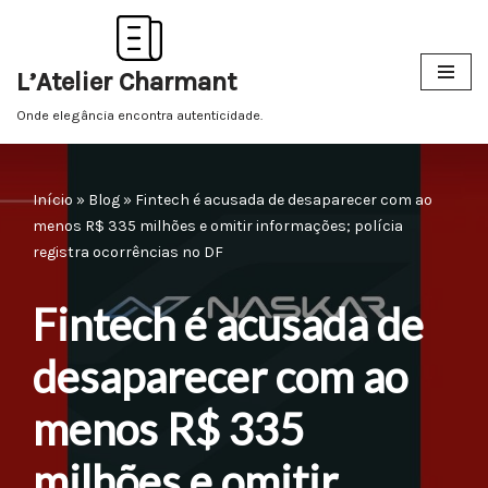
Pular
L’Atelier Charmant
para
o
Onde elegância encontra autenticidade.
conteúdo
Início
»
Blog
»
Fintech é acusada de desaparecer com ao
menos R$ 335 milhões e omitir informações; polícia
registra ocorrências no DF
Fintech é acusada de
desaparecer com ao
menos R$ 335
milhões e omitir