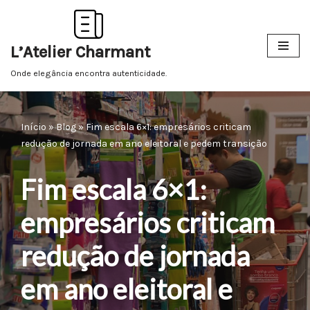
Pular
L’Atelier Charmant
para
o
Onde elegância encontra autenticidade.
conteúdo
Início
»
Blog
»
Fim escala 6×1: empresários criticam
redução de jornada em ano eleitoral e pedem transição
Fim escala 6×1:
empresários criticam
redução de jornada
em ano eleitoral e