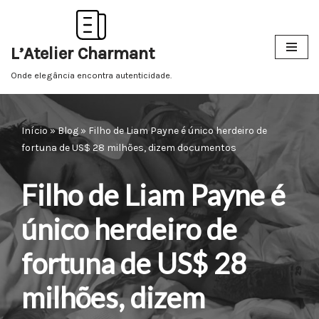
Pular
L’Atelier Charmant
para
o
Onde elegância encontra autenticidade.
conteúdo
Início
»
Blog
»
Filho de Liam Payne é único herdeiro de
fortuna de US$ 28 milhões, dizem documentos
Filho de Liam Payne é
único herdeiro de
fortuna de US$ 28
milhões, dizem