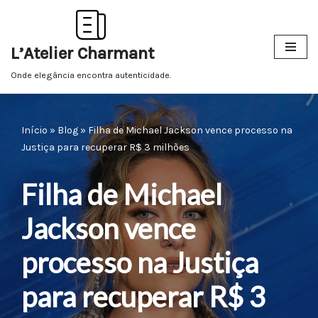
Pular
L’Atelier Charmant
para
o
Onde elegância encontra autenticidade.
conteúdo
Início
»
Blog
»
Filha de Michael Jackson vence processo na
Justiça para recuperar R$ 3 milhões
Filha de Michael
Jackson vence
processo na Justiça
para recuperar R$ 3