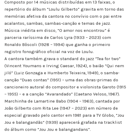
Composto por 14 músicas distribuídas em 13 faixas, o
repertório do álbum “Loulu Gilberto” gravita em torno das
memórias afetiva da cantora no convívio com o pai entre
acalantos, sambas, sambas-canção e temas de jazz.
Música inédita em disco, “O amor nos encontrou” é
parceria raríssima de Carlos Lyra (1933 – 2023) com
Ronaldo Bôscoli (1928 – 1994) que ganha o primeiro
registro fonográfico oficial na voz de Loulu.
A cantora também grava o standard do jazz “Tea for two”
(Vincent Youmans e Irving Caesar, 1924), o baião “Qui nem
jiló” (Luiz Gonzaga e Humberto Teixeira, 1949), o samba-
canção “Duas contas” (1951) – uma das obras-primas do
cancioneiro autoral do compositor e violonista Garoto (1915
– 1955) – e a canção “Avarandado” (Caetano Veloso, 1967).
Marchinha de Lamartine Babo (1904 – 1963), cantada por
João Gilberto com Rita Lee (1947 – 2023) em número de
especial gravado pelo cantor em 1981 para a TV Globo, “Jou
Jou e balangandãs“ (1939) aparecerá grafada na tracklist
do álbum como “Jou Jou e balangandans”.