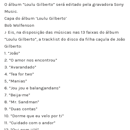
O álbum “Loulu Gilberto” será editado pela gravadora Sony
Music.
Capa do álbum ‘Loulu Gilberto’
Bob Wolfenson
♪ Eis, na disposição das músicas nas 13 faixas do álbum
“Loulu Gilberto”, a tracklist do disco da filha caçula de João
Gilberto:
1. “João”
2. “O amor nos encontrou”
3. “Avarandado”
4. “Tea for two”
5, “Manias”
6. “Jou jou e balangandans”
7. “Beija-me”
8. “Mr. Sandman”
9. “Duas contas”
10. “Dorme que eu velo por ti”
11. “Cuidado com o andor”
12. “Qui nem jiló”