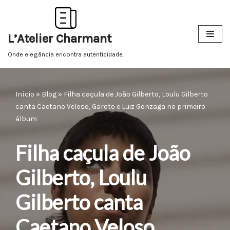
Pular
L’Atelier Charmant
para
o
Onde elegância encontra autenticidade.
conteúdo
Início
»
Blog
»
Filha caçula de João Gilberto, Loulu Gilberto
canta Caetano Veloso, Garoto e Luiz Gonzaga no primeiro
álbum
Filha caçula de João
Gilberto, Loulu
Gilberto canta
Caetano Veloso,