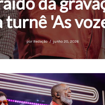
aído da grava
 turnê 'As voz
por
Redação
junho 20, 2026