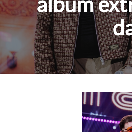
álbum extr
da