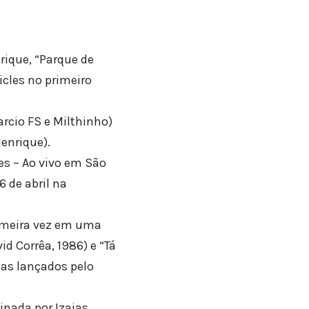
rique, “Parque de
icles no primeiro
rcio FS e Milthinho)
enrique).
es – Ao vivo em São
6 de abril na
rimeira vez em uma
id Corrêa, 1986) e “Tá
bas lançados pelo
inada por Izaias