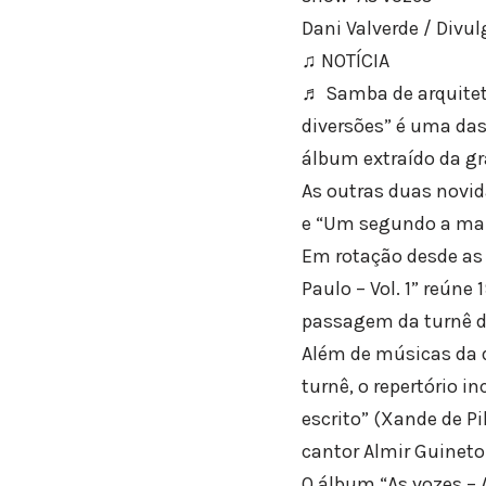
Dani Valverde / Divu
♫ NOTÍCIA
♬ Samba de arquitetu
diversões” é uma das
álbum extraído da gr
As outras duas novid
e “Um segundo a mais
Em rotação desde as 
Paulo – Vol. 1” reúne
passagem da turnê de
Além de músicas da d
turnê, o repertório i
escrito” (Xande de Pi
cantor Almir Guineto
O álbum “As vozes – 