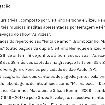
lgação
ra trivial, composto por Cleitinho Persona e Elizeu Hen
 três músicas inéditas apresentadas por Ferrugem e Pér
avação do show “As vozes”.
ades do repertório são “Falta de amor” (Bombozinho, Ma
” (outro pagode da dupla Cleitinho Henrique e Elizeu H
21h de ontem, 18 de junho, o álbum audiovisual “As voz
 19 das 38 músicas captadas na gravação feita em 25 e 2
 Ferrugem e Péricles pela cidade de São Paulo (SP).
iscografia dos dois cantores de pagode, juntos pela p
nclui abordagens de hits alheios como “Mel na boca” (Dav
lares, Carlinhos Madureira e Gilson Bernini, 2009), sam
 (1946 – 2017) e pelo Grupo Revelação, respectivamente.
Ao vivo em São Paulo – Vol. 1” tem produção musical ass