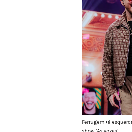
Ferrugem (à esquerda
show ‘As vozes’