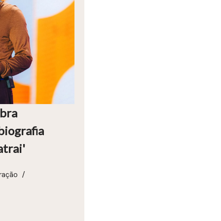
obra
biografia
trai'
ração