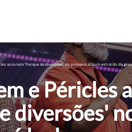
les acionam 'Parque de diversões' no primeiro álbum extraído da grava
em e Péricles 
e diversões' n