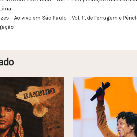
Lima.
es – Ao vivo em São Paulo – Vol. 1’, de Ferrugem e Péricl
lgação
ado