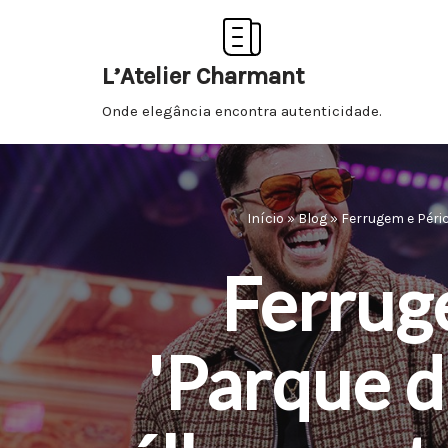
Pular
L’Atelier Charmant
para
Onde elegância encontra autenticidade.
o
conteúdo
Início
»
Blog
»
Ferrugem e Péric
Ferrug
'Parque d