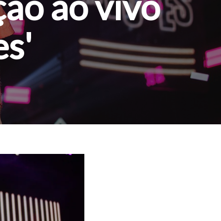
ção ao vivo
es'