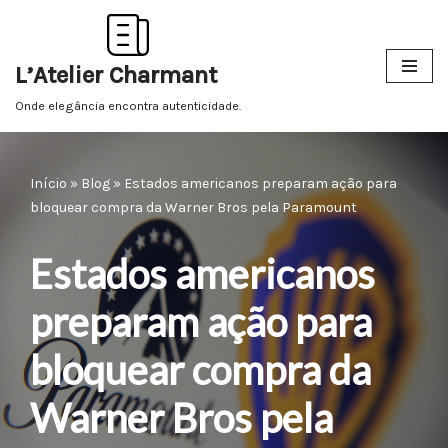
Pular
L’Atelier Charmant
para
o
Onde elegância encontra autenticidade.
conteúdo
Início
»
Blog
»
Estados americanos preparam ação para
bloquear compra da Warner Bros pela Paramount
Estados americanos
preparam ação para
bloquear compra da
Warner Bros pela