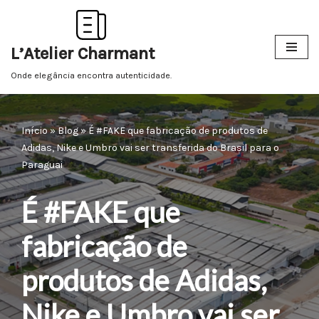
Pular
L’Atelier Charmant
para
o
Onde elegância encontra autenticidade.
conteúdo
Início
»
Blog
»
É #FAKE que fabricação de produtos de
Adidas, Nike e Umbro vai ser transferida do Brasil para o
Paraguai
É #FAKE que
fabricação de
produtos de Adidas,
Nike e Umbro vai ser