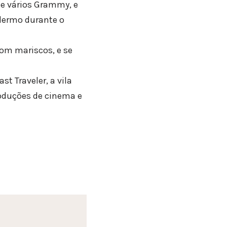
de vários Grammy, e
lermo durante o
com mariscos, e se
t Traveler, a vila
oduções de cinema e