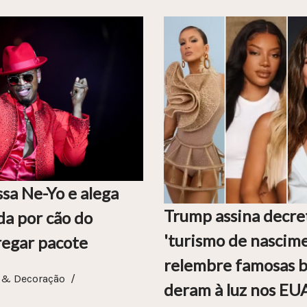
sa Ne-Yo e alega
Trump assina decre
da por cão do
'turismo de nascime
regar pacote
relembre famosas br
 & Decoração
deram à luz nos EU