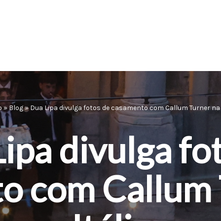
o
»
Blog
»
Dua Lipa divulga fotos de casamento com Callum Turner na 
ipa divulga fo
o com Callum 