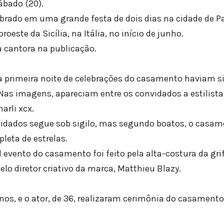
ábado (20).
brado em uma grande festa de dois dias na cidade de P
oeste da Sicília, na Itália, no início de junho.
 a cantora na publicação.
da primeira noite de celebrações do casamento haviam s
 Nas imagens, apareciam entre os convidados a estilista
rli xcx.
onvidados segue sob sigilo, mas segundo boatos, o casam
leta de estrelas.
l evento do casamento foi feito pela alta-costura da gri
lo diretor criativo da marca, Matthieu Blazy.
anos, e o ator, de 36, realizaram cerimônia do casamento