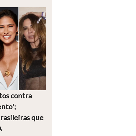
tos contra
nto';
asileiras que
A