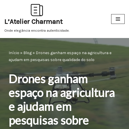
Pular
L’Atelier Charmant
para
o
Onde elegância encontra autenticidade.
conteúdo
Início
»
Blog
»
Drones ganham espaço na agricultura e
ajudam em pesquisas sobre qualidade do solo
Drones ganham
espaço na agricultura
e ajudam em
pesquisas sobre