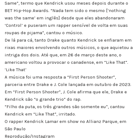
Same”, termo que Kendrick usou meses depois durante o
BET Hip-Hop Awards. “Nada tem sido o mesmo [‘nothing
was the same’ em inglês] desde que eles abandonaram
‘Control’ e puseram um rapper sensível de volta em suas
roupas de pijama”, cantou o músico.
De lá para cá, tanto Drake quanto Kendrick se enfiaram em
rixas maiores envolvendo outros músicos, o que aquietou a
intriga dos dois. Até que, em 26 de março deste ano, o
americano voltou a provocar o canadense, em “Like That”.
‘Like That’
A música foi uma resposta a “First Person Shooter”,
parceria entre Drake e J. Cole lançada em outubro de 2023.
Em “First Person Shooter”, J. Cole afirma que ele, Drake e
Kendrick são “o grande trio” do rap.
“Filho da puta, os três grandes são somente eu”, cantou
Kendrick em “Like That”, irritado.
O rapper Kendrick Lamar em show no Allianz Parque, em
São Paulo
Reprodução/Instagram