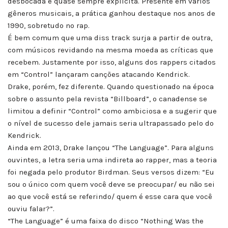
desbocada e quase sempre explícita. Presente em vários
gêneros musicais, a prática ganhou destaque nos anos de
1990, sobretudo no rap.
É bem comum que uma diss track surja a partir de outra,
com músicos revidando na mesma moeda as críticas que
recebem. Justamente por isso, alguns dos rappers citados
em “Control” lançaram canções atacando Kendrick.
Drake, porém, fez diferente. Quando questionado na época
sobre o assunto pela revista “Billboard”, o canadense se
limitou a definir “Control” como ambiciosa e a sugerir que
o nível de sucesso dele jamais seria ultrapassado pelo do
Kendrick.
Ainda em 2013, Drake lançou “The Language”. Para alguns
ouvintes, a letra seria uma indireta ao rapper, mas a teoria
foi negada pelo produtor Birdman. Seus versos dizem: “Eu
sou o único com quem você deve se preocupar/ eu não sei
ao que você está se referindo/ quem é esse cara que você
ouviu falar?”.
“The Language” é uma faixa do disco “Nothing Was the