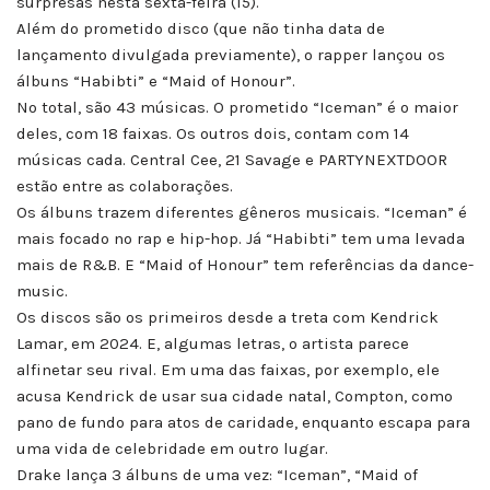
surpresas nesta sexta-feira (15).
Além do prometido disco (que não tinha data de
lançamento divulgada previamente), o rapper lançou os
álbuns “Habibti” e “Maid of Honour”.
No total, são 43 músicas. O prometido “Iceman” é o maior
deles, com 18 faixas. Os outros dois, contam com 14
músicas cada. Central Cee, 21 Savage e PARTYNEXTDOOR
estão entre as colaborações.
Os álbuns trazem diferentes gêneros musicais. “Iceman” é
mais focado no rap e hip-hop. Já “Habibti” tem uma levada
mais de R&B. E “Maid of Honour” tem referências da dance-
music.
Os discos são os primeiros desde a treta com Kendrick
Lamar, em 2024. E, algumas letras, o artista parece
alfinetar seu rival. Em uma das faixas, por exemplo, ele
acusa Kendrick de usar sua cidade natal, Compton, como
pano de fundo para atos de caridade, enquanto escapa para
uma vida de celebridade em outro lugar.
Drake lança 3 álbuns de uma vez: “Iceman”, “Maid of