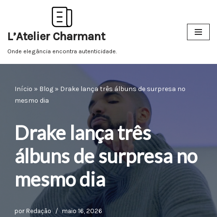
Pular
L’Atelier Charmant
para
o
Onde elegância encontra autenticidade.
conteúdo
Início
»
Blog
»
Drake lança três álbuns de surpresa no
mesmo dia
Drake lança três
álbuns de surpresa no
mesmo dia
por
Redação
maio 16, 2026