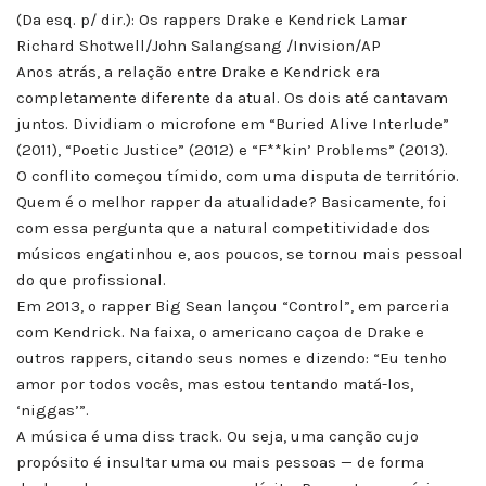
(Da esq. p/ dir.): Os rappers Drake e Kendrick Lamar
Richard Shotwell/John Salangsang /Invision/AP
Anos atrás, a relação entre Drake e Kendrick era
completamente diferente da atual. Os dois até cantavam
juntos. Dividiam o microfone em “Buried Alive Interlude”
(2011), “Poetic Justice” (2012) e “F**kin’ Problems” (2013).
O conflito começou tímido, com uma disputa de território.
Quem é o melhor rapper da atualidade? Basicamente, foi
com essa pergunta que a natural competitividade dos
músicos engatinhou e, aos poucos, se tornou mais pessoal
do que profissional.
Em 2013, o rapper Big Sean lançou “Control”, em parceria
com Kendrick. Na faixa, o americano caçoa de Drake e
outros rappers, citando seus nomes e dizendo: “Eu tenho
amor por todos vocês, mas estou tentando matá-los,
‘niggas’”.
A música é uma diss track. Ou seja, uma canção cujo
propósito é insultar uma ou mais pessoas — de forma