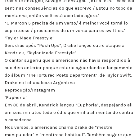
Travis te enxugou, Savage te enxugou”, diz a letra. “Você vai
sentir as consequências do que escrevo / Estou no topo da
montanha, então você está apertado agora.”
“O Maroon 5 precisa de um verso/ é melhor você torná-lo
espirituoso / precisamos de um verso para os swifties.”
‘Taylor Made Freestyle’
Seis dias após “Push Ups”, Drake lançou outro ataque a
Kendrick, “Taylor Made Freestyle”.
O cantor sugeriu que o americano não havia respondido à
sua diss anterior porque estaria aguardando o lançamento
do álbum “The Tortured Poets Department”, de Taylor Swift.
Drake no Lollapalooza Argentina
Reprodução/Instagram
‘Euphoria’
Em 30 de abril, Kendrick lançou “Euphoria”, despejando ali
em seis minutos todo o ódio que vinha alimentando contra
o canadense.
Nos versos, o americano chama Drake de “mestre
manipulador” e “mentiroso habitual”. Também sugere que