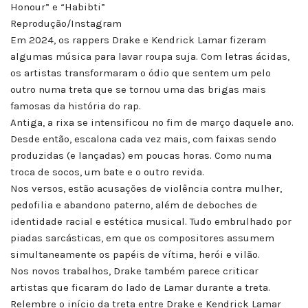
Honour” e “Habibti”
Reprodução/Instagram
Em 2024, os rappers Drake e Kendrick Lamar fizeram
algumas música para lavar roupa suja. Com letras ácidas,
os artistas transformaram o ódio que sentem um pelo
outro numa treta que se tornou uma das brigas mais
famosas da história do rap.
Antiga, a rixa se intensificou no fim de março daquele ano.
Desde então, escalona cada vez mais, com faixas sendo
produzidas (e lançadas) em poucas horas. Como numa
troca de socos, um bate e o outro revida.
Nos versos, estão acusações de violência contra mulher,
pedofilia e abandono paterno, além de deboches de
identidade racial e estética musical. Tudo embrulhado por
piadas sarcásticas, em que os compositores assumem
simultaneamente os papéis de vítima, herói e vilão.
Nos novos trabalhos, Drake também parece criticar
artistas que ficaram do lado de Lamar durante a treta.
Relembre o início da treta entre Drake e Kendrick Lamar