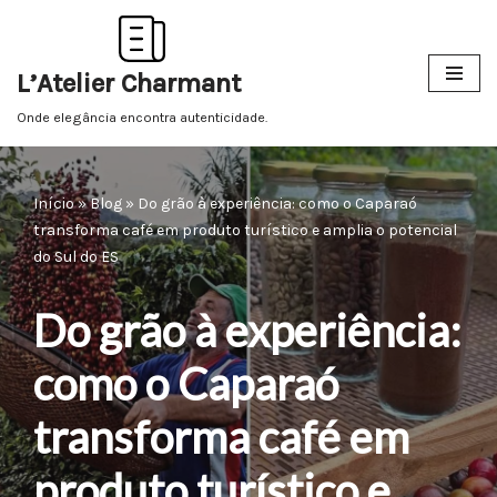
Pular
L’Atelier Charmant
para
o
Onde elegância encontra autenticidade.
conteúdo
Início
»
Blog
»
Do grão à experiência: como o Caparaó
transforma café em produto turístico e amplia o potencial
do Sul do ES
Do grão à experiência:
como o Caparaó
transforma café em
produto turístico e