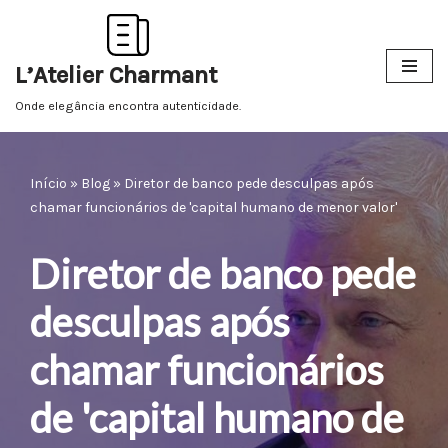
Pular
L’Atelier Charmant
para
o
Onde elegância encontra autenticidade.
conteúdo
Início
»
Blog
»
Diretor de banco pede desculpas após
chamar funcionários de 'capital humano de menor valor'
Diretor de banco pede
desculpas após
chamar funcionários
de 'capital humano de