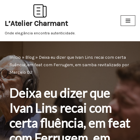
Pular
L’Atelier Charmant
para
o
Onde elegância encontra autenticidade.
conteúdo
Início
»
Blog
»
Deixa eu dizer que Ivan Lins recai com certa
fluência, em feat com Ferrugem, em samba revitalizado por
Marcelo D2
Deixa eu dizer que
Ivan Lins recai com
certa fluência, em feat
com Ferrugem, em