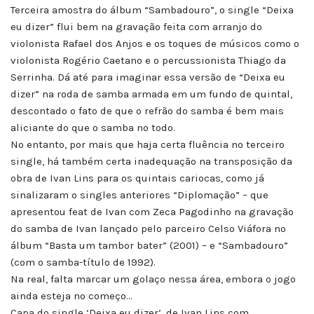
Terceira amostra do álbum “Sambadouro”, o single “Deixa
eu dizer” flui bem na gravação feita com arranjo do
violonista Rafael dos Anjos e os toques de músicos como o
violonista Rogério Caetano e o percussionista Thiago da
Serrinha. Dá até para imaginar essa versão de “Deixa eu
dizer” na roda de samba armada em um fundo de quintal,
descontado o fato de que o refrão do samba é bem mais
aliciante do que o samba no todo.
No entanto, por mais que haja certa fluência no terceiro
single, há também certa inadequação na transposição da
obra de Ivan Lins para os quintais cariocas, como já
sinalizaram o singles anteriores “Diplomação” – que
apresentou feat de Ivan com Zeca Pagodinho na gravação
do samba de Ivan lançado pelo parceiro Celso Viáfora no
álbum “Basta um tambor bater” (2001) – e “Sambadouro”
(com o samba-título de 1992).
Na real, falta marcar um golaço nessa área, embora o jogo
ainda esteja no começo…
Capa do single ‘Deixa eu dizer’, de Ivan Lins com