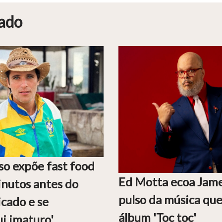
ado
so expõe fast food
Ed Motta ecoa Jam
nutos antes do
pulso da música que
icado e se
álbum 'Toc toc'
i imaturo'