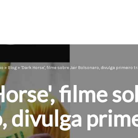
io
»
Blog
»
'Dark Horse', filme sobre Jair Bolsonaro, divulga primeiro tr
orse', filme so
 divulga prime