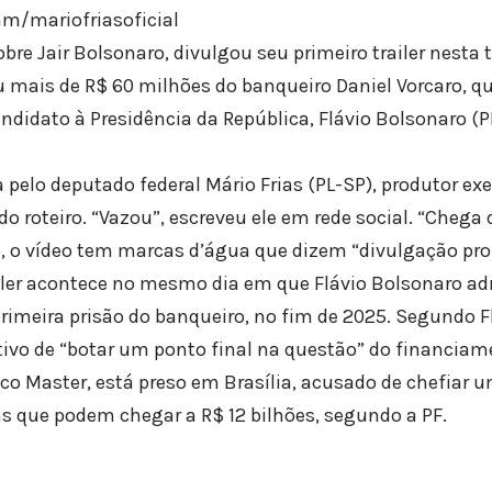
m/mariofriasoficial
bre Jair Bolsonaro, divulgou seu primeiro trailer nesta te
u mais de R$ 60 milhões do banqueiro Daniel Vorcaro, qu
ndidato à Presidência da República, Flávio Bolsonaro (PL
a pelo deputado federal Mário Frias (PL-SP), produtor exe
 roteiro. “Vazou”, escreveu ele em rede social. “Chega 
, o vídeo tem marcas d’água que dizem “divulgação proi
ler acontece no mesmo dia em que Flávio Bolsonaro adm
rimeira prisão do banqueiro, no fim de 2025. Segundo Fl
tivo de “botar um ponto final na questão” do financiam
co Master, está preso em Brasília, acusado de chefiar 
as que podem chegar a R$ 12 bilhões, segundo a PF.