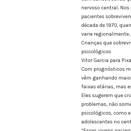
nervoso central. Nos
pacientes sobrevive
década de 1970, quan
varie regionalmente,
Crianças que sobrev
psicológicos
Vitor Garcia para Pix
Com prognósticos me
vêm ganhando maior 
faixas etárias, mas 
Eles sugerem que cr
problemas, não some
psicológicos, como e
adolescentes no cent
“Esses jovens pacien