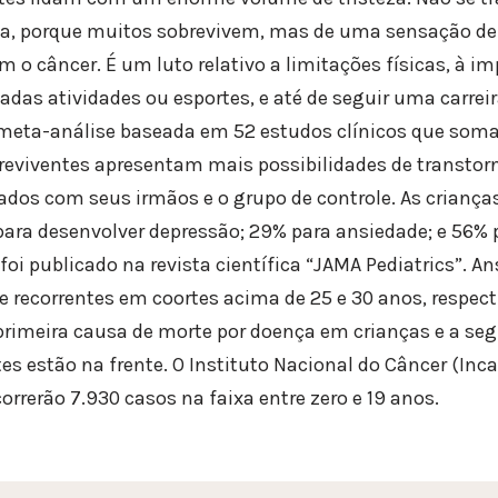
ada, porque muitos sobrevivem, mas de uma sensação de
 o câncer. É um luto relativo a limitações físicas, à im
das atividades ou esportes, e até de seguir uma carreir
eta-análise baseada em 52 estudos clínicos que som
breviventes apresentam mais possibilidades de transtor
dos com seus irmãos e o grupo de controle. As criança
para desenvolver depressão; 29% para ansiedade; e 56%
 foi publicado na revista científica “JAMA Pediatrics”. A
 recorrentes em coortes acima de 25 e 30 anos, respect
a primeira causa de morte por doença em crianças e a se
es estão na frente. O Instituto Nacional do Câncer (Inc
orrerão 7.930 casos na faixa entre zero e 19 anos.