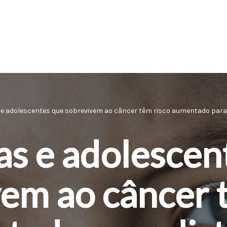
 e adolescentes que sobrevivem ao câncer têm risco aumentado para 
as e adolescen
em ao câncer 