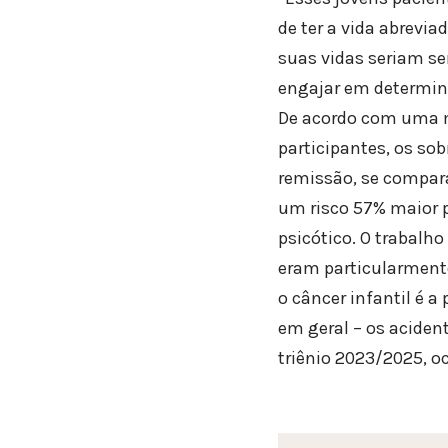
de ter a vida abrevi
suas vidas seriam sem
engajar em determina
De acordo com uma m
participantes, os so
remissão, se compara
um risco 57% maior 
psicótico. O trabalho
eram particularmente
o câncer infantil é 
em geral – os acident
triênio 2023/2025, oc