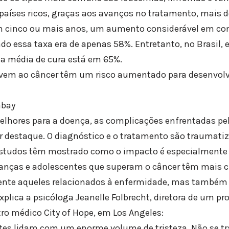
 países ricos, graças aos avanços no tratamento, mais 
m cinco ou mais anos, um aumento considerável em c
do essa taxa era de apenas 58%. Entretanto, no Brasil,
 a média de cura está em 65%.
ivem ao câncer têm um risco aumentado para desenvol
abay
lhores para a doença, as complicações enfrentadas pel
destaque. O diagnóstico e o tratamento são traumati
estudos têm mostrado como o impacto é especialmente 
ianças e adolescentes que superam o câncer têm mais 
nte aqueles relacionados à enfermidade, mas também 
xplica a psicóloga Jeanelle Folbrecht, diretora de um p
ro médico City of Hope, em Los Angeles:
tes lidam com um enorme volume de tristeza. Não se tr