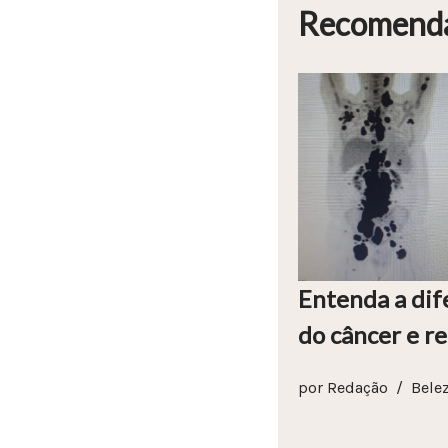
Recomend
Entenda a dif
do câncer e r
por
Redação
Bele