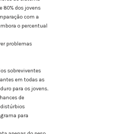
de 80% dos jovens
omparação com a
 embora o percentual
ver problemas
os sobreviventes
zantes em todas as
duro para os jovens.
chances de
distúrbios
rograma para
ata apenas do peso