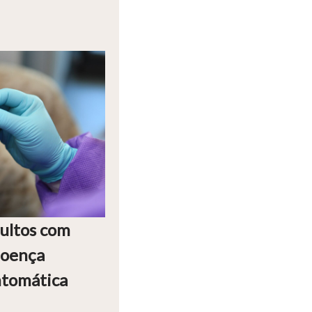
ultos com
doença
ntomática