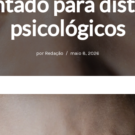
tado para dist
psicológicos
por
Redação
maio 8, 2026