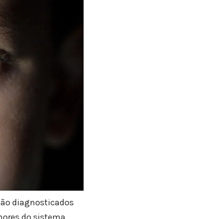
 são diagnosticados
mores do sistema