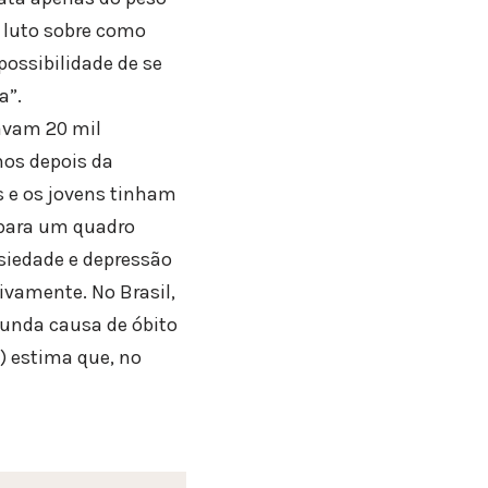
 luto sobre como
possibilidade de se
a”.
avam 20 mil
nos depois da
s e os jovens tinham
 para um quadro
nsiedade e depressão
ivamente. No Brasil,
gunda causa de óbito
a) estima que, no