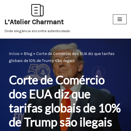
Pular
L’Atelier Charmant
para
o
Onde elegância encontra autenticidade.
conteúdo
Início
»
Blog
»
Corte de Comércio dos EUA diz que tarifas
globais de 10% de Trump são ilegais
Corte de Comércio
dos EUA diz que
tarifas globais de 10%
de Trump são ilegais