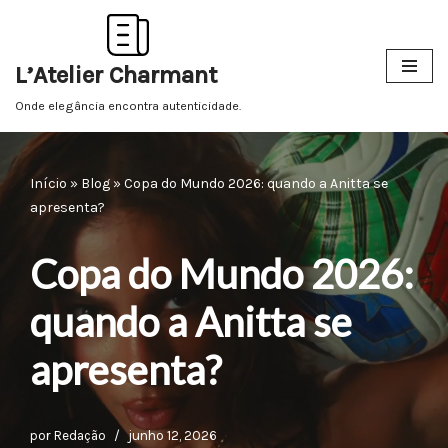
Pular
L’Atelier Charmant
para
o
Onde elegância encontra autenticidade.
conteúdo
Início
»
Blog
»
Copa do Mundo 2026: quando a Anitta se
apresenta?
Copa do Mundo 2026:
quando a Anitta se
apresenta?
por
Redação
junho 12, 2026