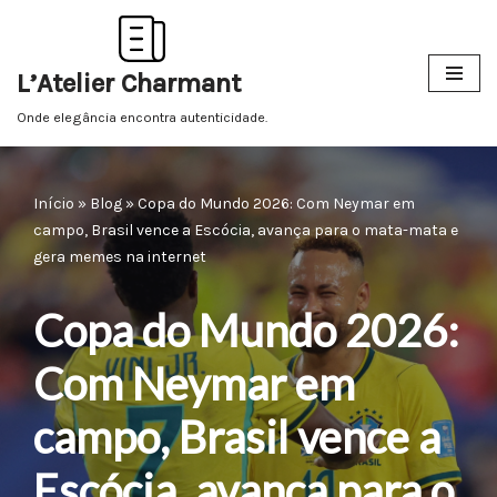
Pular
L’Atelier Charmant
para
o
Onde elegância encontra autenticidade.
conteúdo
Início
»
Blog
»
Copa do Mundo 2026: Com Neymar em
campo, Brasil vence a Escócia, avança para o mata-mata e
gera memes na internet
Copa do Mundo 2026:
Com Neymar em
campo, Brasil vence a
Escócia, avança para o