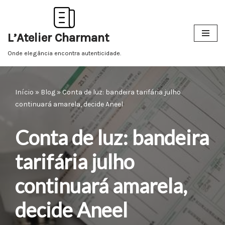
Pular
L’Atelier Charmant
para
o
Onde elegância encontra autenticidade.
conteúdo
Início
»
Blog
»
Conta de luz: bandeira tarifária julho
continuará amarela, decide Aneel
Conta de luz: bandeira
tarifária julho
continuará amarela,
decide Aneel