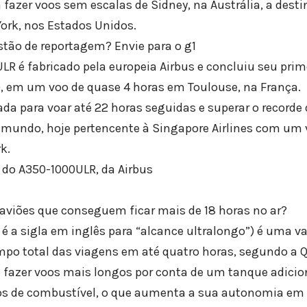
 fazer voos sem escalas de Sidney, na Austrália, a dest
York, nos Estados Unidos.
ão de reportagem? Envie para o g1
R é fabricado pela europeia Airbus e concluiu seu prime
2), em um voo de quase 4 horas em Toulouse, na França.
ada para voar até 22 horas seguidas e superar o recorde
 mundo, hoje pertencente à Singapore Airlines com um v
k.
e do A350-1000ULR, da Airbus
 aviões que conseguem ficar mais de 18 horas no ar?
é a sigla em inglês para “alcance ultralongo”) é uma v
empo total das viagens em até quatro horas, segundo a 
 fazer voos mais longos por conta de um tanque adici
ros de combustível, o que aumenta a sua autonomia em 