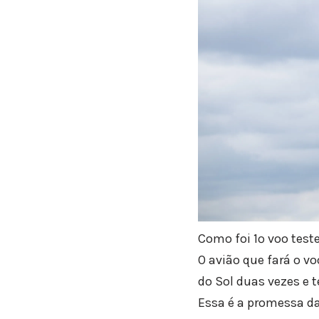
Como foi 1º voo test
O avião que fará o v
do Sol duas vezes e t
Essa é a promessa d