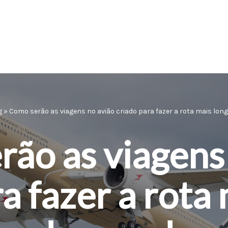
g
»
Como serão as viagens no avião criado para fazer a rota mais lo
ão as viagens
a fazer a rota