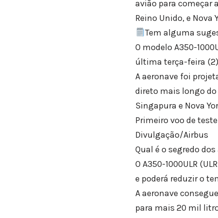
avião para começar a
Reino Unido, e Nova 
Tem alguma sugest
O modelo A350-1000UL
última terça-feira (
A aeronave foi projet
direto mais longo do
Singapura e Nova Yor
Primeiro voo de test
Divulgação/Airbus
Qual é o segredo dos
O A350-1000ULR (ULR 
e poderá reduzir o t
A aeronave consegue
para mais 20 mil lit