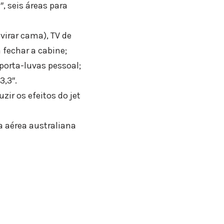
, seis áreas para
virar cama), TV de
 fechar a cabine;
porta-luvas pessoal;
3,3″.
ir os efeitos do jet
 aérea australiana