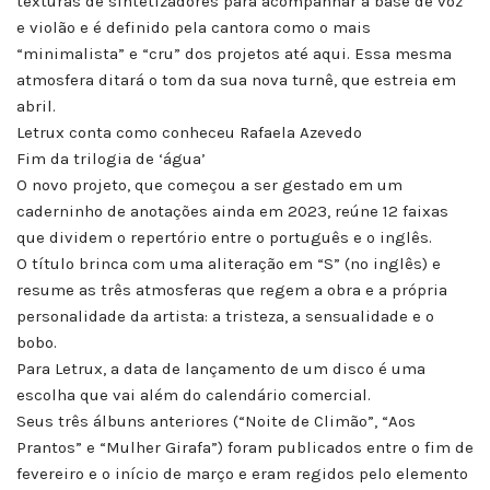
texturas de sintetizadores para acompanhar a base de voz
e violão e é definido pela cantora como o mais
“minimalista” e “cru” dos projetos até aqui. Essa mesma
atmosfera ditará o tom da sua nova turnê, que estreia em
abril.
Letrux conta como conheceu Rafaela Azevedo
Fim da trilogia de ‘água’
O novo projeto, que começou a ser gestado em um
caderninho de anotações ainda em 2023, reúne 12 faixas
que dividem o repertório entre o português e o inglês.
O título brinca com uma aliteração em “S” (no inglês) e
resume as três atmosferas que regem a obra e a própria
personalidade da artista: a tristeza, a sensualidade e o
bobo.
Para Letrux, a data de lançamento de um disco é uma
escolha que vai além do calendário comercial.
Seus três álbuns anteriores (“Noite de Climão”, “Aos
Prantos” e “Mulher Girafa”) foram publicados entre o fim de
fevereiro e o início de março e eram regidos pelo elemento