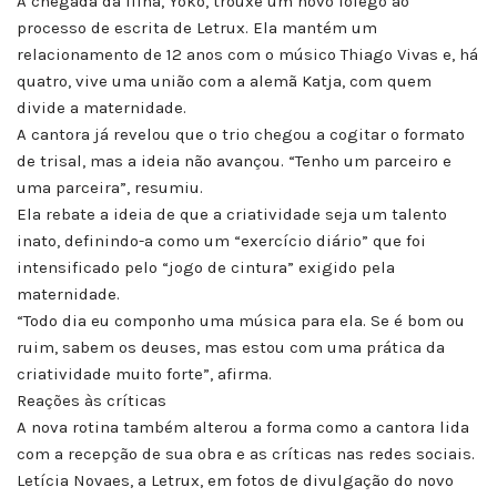
A chegada da filha, Yoko, trouxe um novo fôlego ao
processo de escrita de Letrux. Ela mantém um
relacionamento de 12 anos com o músico Thiago Vivas e, há
quatro, vive uma união com a alemã Katja, com quem
divide a maternidade.
A cantora já revelou que o trio chegou a cogitar o formato
de trisal, mas a ideia não avançou. “Tenho um parceiro e
uma parceira”, resumiu.
Ela rebate a ideia de que a criatividade seja um talento
inato, definindo-a como um “exercício diário” que foi
intensificado pelo “jogo de cintura” exigido pela
maternidade.
“Todo dia eu componho uma música para ela. Se é bom ou
ruim, sabem os deuses, mas estou com uma prática da
criatividade muito forte”, afirma.
Reações às críticas
A nova rotina também alterou a forma como a cantora lida
com a recepção de sua obra e as críticas nas redes sociais.
Letícia Novaes, a Letrux, em fotos de divulgação do novo