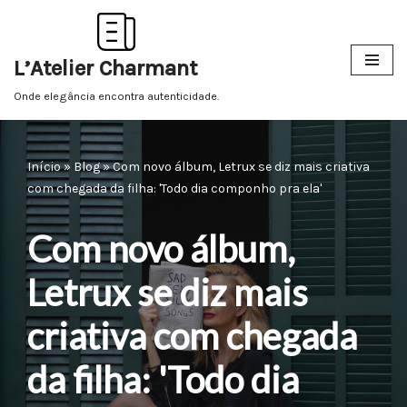
Pular
L’Atelier Charmant
para
o
Onde elegância encontra autenticidade.
conteúdo
Início
»
Blog
»
Com novo álbum, Letrux se diz mais criativa
com chegada da filha: 'Todo dia componho pra ela'
Com novo álbum,
Letrux se diz mais
criativa com chegada
da filha: 'Todo dia