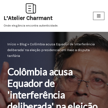
Pular
L’Atelier Charmant
para
o
Onde elegância encontra autenticidade.
conteúdo
Início
»
Blog
»
Colômbia acusa Equador de 'interferência
deliberada' na eleição presidencial em meio a disputa
tarifária
Colômbia acusa
Equador de
'interferência
deliberada' na eleição