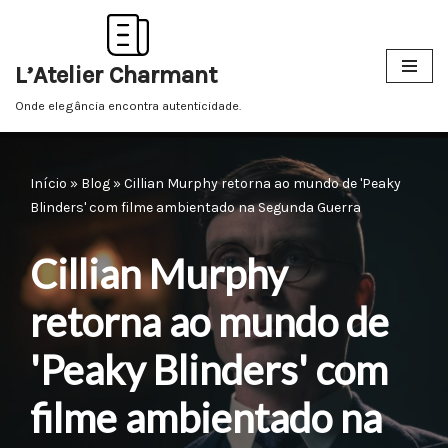
Pular
L’Atelier Charmant
para
o
Onde elegância encontra autenticidade.
conteúdo
Início
»
Blog
»
Cillian Murphy retorna ao mundo de 'Peaky
Blinders' com filme ambientado na Segunda Guerra
Cillian Murphy
retorna ao mundo de
'Peaky Blinders' com
filme ambientado na