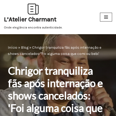
Pular
L’Atelier Charmant
para
o
Onde elegância encontra autenticidade.
conteúdo
Início
»
Blog
»
Chrigor tranquiliza fãs após internação e
shows cancelados: 'Foi alguma coisa que comi ou bebi'
Chrigor tranquiliza
fãs após internação e
shows cancelados:
'Foi alguma coisa que