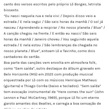
canto dos versos escritos pelo próprio Lô Borges, letrista
bissexto.
“Eu nasci naquela rua e nela vivi / Depois disso veio a
estrada / E nela segui / São seis horas da manhã / O sol já
nasceu / Aprendendo a respirar / No nosso planeta / Blue” /
A canção chegou na frente / E então eu nasci/ São seis
horas da manhã / Janeiro choveu / Vou seguindo aquela
estrada / E nela estou / São lembranças da chegada no
nosso planeta / Blue”, entoam Lô e Tavinho, como dois
cantadores do sertão.
Boa parte das canções vem envolta em atmosfera folk,
como “Sem saída”, outro destaque do álbum gravado em
Belo Horizonte (MG) em 2025 com produção musical
orquestrada por Lô com os músicos Henrique Matheus
(guitarra) e Thiago Corrêa (baixo e teclados). “Sem saída”
tem evocação instrumental de “Here comes the sun” (John
Lennon e Paul McCartney, 1969), porque Lô foi um eterno
garoto amantes dos Beatles, e carrega a boa sensação de