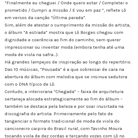
“Finalmente eu cheguei / Onde quero estar / Completei o
prometido / Cumpri a missão / E vou em paz ”, reflete Lô
em versos da canção “Última parada”.
Sim, além de atestar o cumprimento da missão do artista,
o álbum “A estrada” mostra que Lô Borges chegou com
dignidade e coerência ao fim do caminho, sem querer
impressionar ou inventar moda (embora tenha até uma
moda de viola na safra…).
Há grandes lampejos de inspiração ao longo do repertório.
Das 10 músicas, “Pousada” é a que sobressai de cara na
abertura do álbum com melodia que se insinua sedutora
com o DNA típico de Lô.
Contudo, a interiorana “Chegada” – faixa de arquitetura
sertaneja alocada estrategicamente ao fim do álbum –
também se destaca pela beleza e por soar inusitada na
discografia do artista. Primeiramente pelo fato de
tangenciar o formato tradicional de moda de viola do
cancioneiro caipira do Brasil rural, com Tavinho Moura
tocando viola de dez cordas e terçando vozes com Lô no