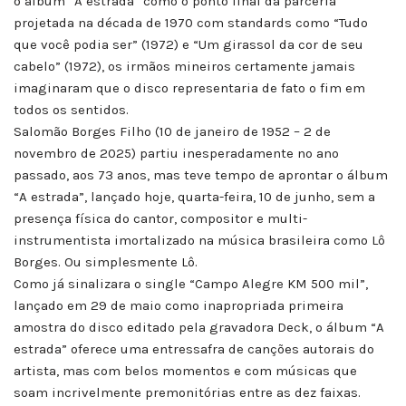
o álbum “A estrada” como o ponto final da parceria
projetada na década de 1970 com standards como “Tudo
que você podia ser” (1972) e “Um girassol da cor de seu
cabelo” (1972), os irmãos mineiros certamente jamais
imaginaram que o disco representaria de fato o fim em
todos os sentidos.
Salomão Borges Filho (10 de janeiro de 1952 – 2 de
novembro de 2025) partiu inesperadamente no ano
passado, aos 73 anos, mas teve tempo de aprontar o álbum
“A estrada”, lançado hoje, quarta-feira, 10 de junho, sem a
presença física do cantor, compositor e multi-
instrumentista imortalizado na música brasileira como Lô
Borges. Ou simplesmente Lô.
Como já sinalizara o single “Campo Alegre KM 500 mil”,
lançado em 29 de maio como inapropriada primeira
amostra do disco editado pela gravadora Deck, o álbum “A
estrada” oferece uma entressafra de canções autorais do
artista, mas com belos momentos e com músicas que
soam incrivelmente premonitórias entre as dez faixas.