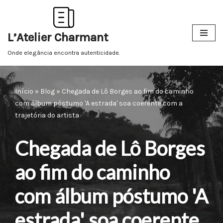
Pular
L’Atelier Charmant
para
o
Onde elegância encontra autenticidade.
conteúdo
Início
»
Blog
»
Chegada de Lô Borges ao fim do caminho
com álbum póstumo 'A estrada' soa coerente com a
trajetória do artista
Chegada de Lô Borges
ao fim do caminho
com álbum póstumo 'A
estrada' soa coerente