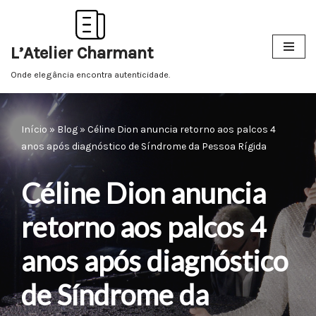
Pular
L’Atelier Charmant
para
o
Onde elegância encontra autenticidade.
conteúdo
Início
»
Blog
»
Céline Dion anuncia retorno aos palcos 4
anos após diagnóstico de Síndrome da Pessoa Rígida
Céline Dion anuncia
retorno aos palcos 4
anos após diagnóstico
de Síndrome da