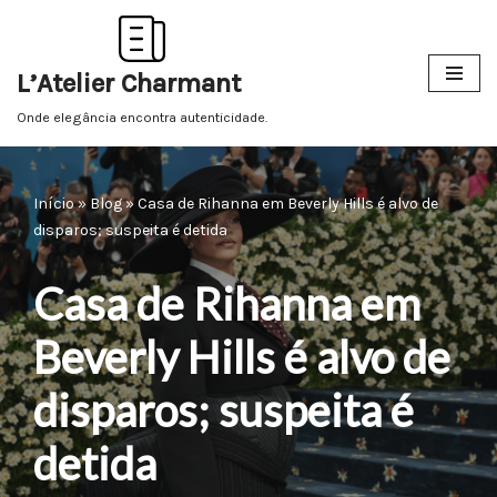
Pular
L’Atelier Charmant
para
o
Onde elegância encontra autenticidade.
conteúdo
Início
»
Blog
»
Casa de Rihanna em Beverly Hills é alvo de
disparos; suspeita é detida
Casa de Rihanna em
Beverly Hills é alvo de
disparos; suspeita é
detida