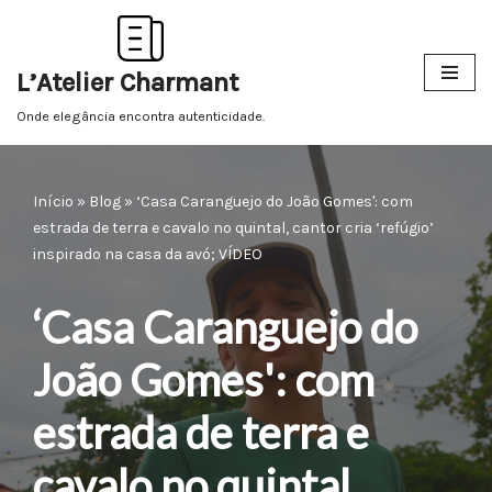
Pular
L’Atelier Charmant
para
o
Onde elegância encontra autenticidade.
conteúdo
Início
»
Blog
»
‘Casa Caranguejo do João Gomes': com
estrada de terra e cavalo no quintal, cantor cria ‘refúgio’
inspirado na casa da avó; VÍDEO
‘Casa Caranguejo do
João Gomes': com
estrada de terra e
cavalo no quintal,