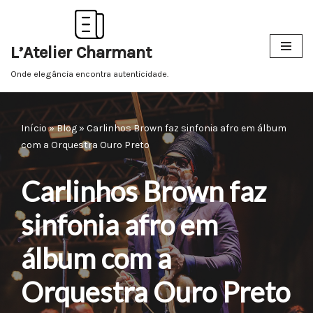
Pular
L’Atelier Charmant
para
o
Onde elegância encontra autenticidade.
conteúdo
Início
»
Blog
»
Carlinhos Brown faz sinfonia afro em álbum
com a Orquestra Ouro Preto
Carlinhos Brown faz
sinfonia afro em
álbum com a
Orquestra Ouro Preto