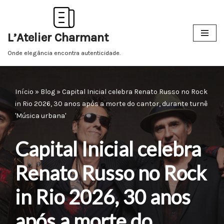
Pular
L’Atelier Charmant
para
o
Onde elegância encontra autenticidade.
conteúdo
Início
»
Blog
»
Capital Inicial celebra Renato Russo no Rock
in Rio 2026, 30 anos após a morte do cantor, durante turnê
'Música urbana'
Capital Inicial celebra
Renato Russo no Rock
in Rio 2026, 30 anos
após a morte do