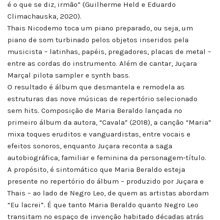
é o que se diz, irmão” (Guilherme Held e Eduardo
Climachauska, 2020).
Thais Nicodemo toca um piano preparado, ou seja, um
piano de som turbinado pelos objetos inseridos pela
musicista – latinhas, papéis, pregadores, placas de metal –
entre as cordas do instrumento. Além de cantar, Juçara
Marçal pilota sampler e synth bass.
O resultado é álbum que desmantela e remodela as
estruturas das nove músicas de repertório selecionado
sem hits. Composição de Maria Beraldo lançada no
primeiro álbum da autora, “Cavala” (2018), a canção “Maria”
mixa toques eruditos e vanguardistas, entre vocais e
efeitos sonoros, enquanto Juçara reconta a saga
autobiográfica, familiar e feminina da personagem-título.
A propósito, é sintomático que Maria Beraldo esteja
presente no repertório do álbum – produzido por Juçara e
Thais – ao lado de Negro Leo, de quem as artistas abordam
“Eu lacrei”. É que tanto Maria Beraldo quanto Negro Leo
transitam no espaço de invenção habitado décadas atrás