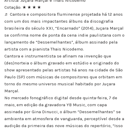
Artista: Juçara Marçal e Thais Nicodemo
Cotação: ★ ★ ★ ★
♬ Cantora e compositora fluminense projetada há 12 anos
com um dos mais impactantes álbuns da discografia
brasileira do século XXI, “Encarnado” (2014), Juçara Marçal
se confirma nome de ponta da cena indie paulistana com o
lançamento de “Dessemelhantes”, álbum assinado pela
artista com a pianista Thais Nicodemo.
Cantora e instrumentista se afinam na invenção que
(des)norteia o álbum gravado em estúdio e originado do
show apresentado pelas artistas há anos na cidade de São
Paulo (SP) com músicas de compositores que orbitam em
torno do mesmo universo musical habitado por Juçara
Marçal.
No mercado fonográfico digital desde quinta-feira, 7 de
maio, em edição da gravadora YB Music, com capa
assinada por Gina Dinucci, o álbum “Dessemelhantes” se
ambienta em atmosfera de vanguarda, perceptível desde a
audição da primeira das nove músicas do repertório, “Isso