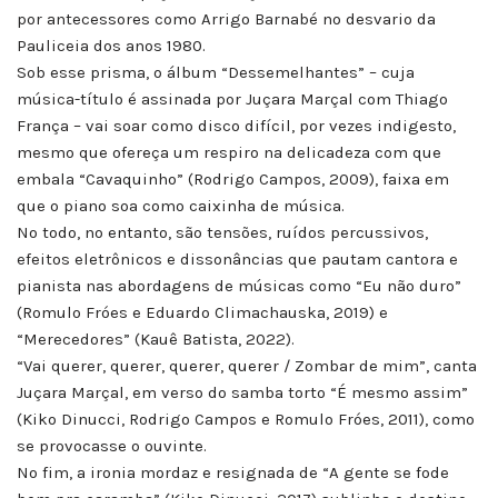
por antecessores como Arrigo Barnabé no desvario da
Pauliceia dos anos 1980.
Sob esse prisma, o álbum “Dessemelhantes” – cuja
música-título é assinada por Juçara Marçal com Thiago
França – vai soar como disco difícil, por vezes indigesto,
mesmo que ofereça um respiro na delicadeza com que
embala “Cavaquinho” (Rodrigo Campos, 2009), faixa em
que o piano soa como caixinha de música.
No todo, no entanto, são tensões, ruídos percussivos,
efeitos eletrônicos e dissonâncias que pautam cantora e
pianista nas abordagens de músicas como “Eu não duro”
(Romulo Fróes e Eduardo Climachauska, 2019) e
“Merecedores” (Kauê Batista, 2022).
“Vai querer, querer, querer, querer / Zombar de mim”, canta
Juçara Marçal, em verso do samba torto “É mesmo assim”
(Kiko Dinucci, Rodrigo Campos e Romulo Fróes, 2011), como
se provocasse o ouvinte.
No fim, a ironia mordaz e resignada de “A gente se fode