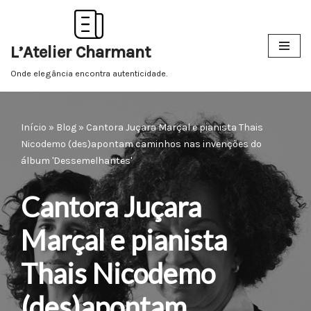
Pular
L’Atelier Charmant
para
o
Onde elegância encontra autenticidade.
conteúdo
Início
»
Blog
»
Cantora Juçara Marçal e pianista Thais
Nicodemo (des)apontam caminhos nas invenções do
álbum 'Dessemelhantes'
Cantora Juçara
Marçal e pianista
Thais Nicodemo
(des)apontam