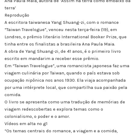
Ana Paula Maia, autora de ‘Assim na terra como embaixo da
terra’
Reprodução
A escritora taiwanesa Yang Shuang-zi, com o romance
“Taiwan Travelogue”, venceu nesta terça-feira (19), em
Londres, o prêmio literário International Booker Prize, que
tinha entre os finalistas a brasileira Ana Paula Maia.
A obra de Yang Shuang-zi, de 41 anos, é o primeiro livro
escrito em mandarim a receber esse prêmio.
Em “Taiwan Travelogue”, uma romancista japonesa faz uma
viagem culinária por Taiwan, quando o país estava sob
ocupação nipônica nos anos 1930. Ela viaja acompanhada
por uma intérprete local, que compartilha sua paixão pela
comida.
O livro se apresenta como uma tradução de memórias de
viagem redescobertas e explora temas como o
colonialismo, o poder e o amor.
Vídeos em alta no g1
“Os temas centrais do romance, a viagem e a comida,