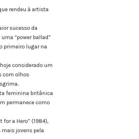
que rendeu à artista
maior sucesso da
é uma “power ballad”
o primeiro lugar na
, hoje considerado um
as com olhos
esgrima.
ta feminina britânica
mbém permanece como
 for a Hero” (1984),
s mais jovens pela