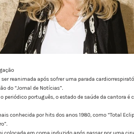
lgação
u ser reanimada após sofrer uma parada cardiorrespirató
ão do “Jornal de Notícias”.
o periódico português, o estado de saúde da cantora é
mais conhecida por hits dos anos 1980, como “Total Eclip
ro”.
foi colocada em coma induzido após passar por uma cirur