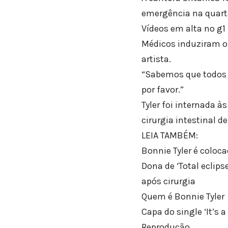
emergência na quarta
Vídeos em alta no g1
Médicos induziram o
artista.
“Sabemos que todos v
por favor.”
Tyler foi internada 
cirurgia intestinal d
LEIA TAMBÉM:
Bonnie Tyler é coloc
Dona de ‘Total eclip
após cirurgia
Quem é Bonnie Tyler
Capa do single ‘It’s 
Reprodução