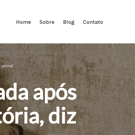
Home
Sobre
Blog
Contato
 jornal
ada após
ória, diz