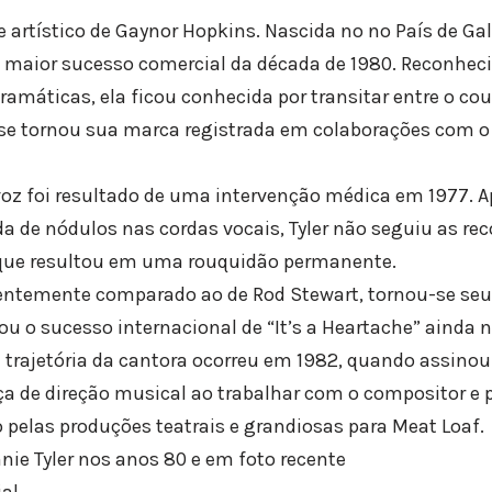
 artístico de Gaynor Hopkins. Nascida no no País de Gal
maior sucesso comercial da década de 1980. Reconheci
amáticas, ela ficou conhecida por transitar entre o coun
e se tornou sua marca registrada em colaborações com o
 voz foi resultado de uma intervenção médica em 1977. 
rada de nódulos nas cordas vocais, Tyler não seguiu as 
 que resultou em uma rouquidão permanente.
entemente comparado ao de Rod Stewart, tornou-se seu 
ou o sucesso internacional de “It’s a Heartache” ainda 
na trajetória da cantora ocorreu em 1982, quando assino
de direção musical ao trabalhar com o compositor e 
pelas produções teatrais e grandiosas para Meat Loaf.
nie Tyler nos anos 80 e em foto recente
ial