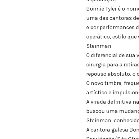
Bonnie Tyler é o nome
uma das cantoras de 
e por performances dr
operático, estilo qu
Steinman.
O diferencial de sua
cirurgia para a reti
repouso absoluto, o
O novo timbre, frequ
artístico e impulsion
A virada definitiva 
buscou uma mudança 
Steinman, conhecido 
A cantora galesa Bon
Divulgação/Site Ofic