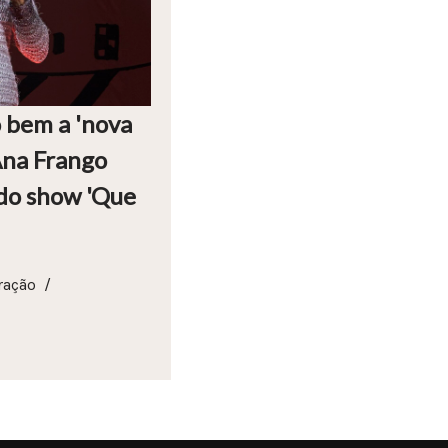
 bem a 'nova
Ana Frango
 do show 'Que
ração