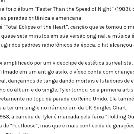
ia foi o álbum “Faster Than the Speed of Night” (1983), 
as paradas britânica e americana.
é “Total Eclipse of the Heart”, canção que se tornou o 
om quase sete minutos em sua versão original, a música 
fugir dos padrões radiofônicos da época, o hit alcançou 
oi amplificado por um videoclipe de estética surrealista
 Filmado em um antigo asilo, o vídeo conta com crianç
al, dançarinos de tanga dando mortais e lutadores de 
 do álbum e do single, Tyler tornou-se a primeira artis
diretamente no topo da parada do Reino Unido. Ela ta
sa a ter um single no número um da UK Singles Chart.
83, a carreira de Tyler é marcada pela faixa “Holding Out
lha de “Footloose”, mas que é mais conhecida de geraçõe