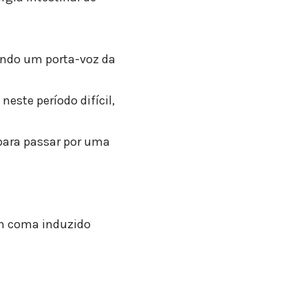
undo um porta-voz da
este período difícil,
 para passar por uma
 em coma induzido