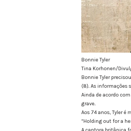
Bonnie Tyler
Tina Korhonen/Divu
Bonnie Tyler preciso
(8). As informações s
Ainda de acordo com 
grave.
Aos 74 anos, Tyler é 
“Holding out for a he
A cantora britânica 